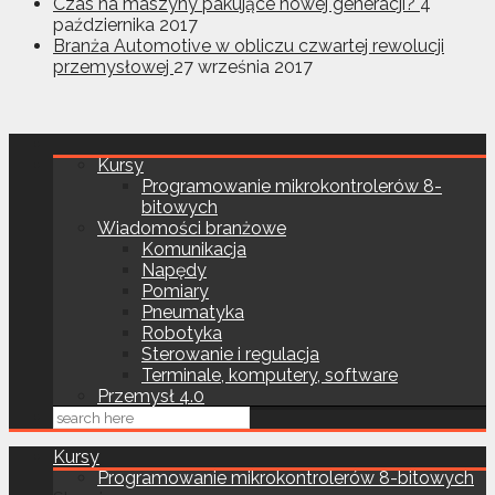
Czas na maszyny pakujące nowej generacji?
4
października 2017
Branża Automotive w obliczu czwartej rewolucji
przemysłowej
27 września 2017
Kursy
Programowanie mikrokontrolerów 8-
bitowych
Wiadomości branżowe
Komunikacja
Napędy
Pomiary
Pneumatyka
Robotyka
Sterowanie i regulacja
Terminale, komputery, software
Przemysł 4.0
Kursy
Programowanie mikrokontrolerów 8-bitowych