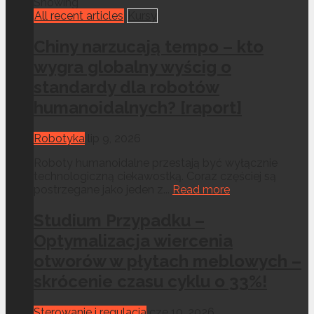
Showing
All recent articles
Kursy
Chiny narzucają tempo – kto
wygra globalny wyścig o
standardy dla robotów
humanoidalnych? [raport]
Robotyka
lip 9, 2026
Roboty humanoidalne przestają być wyłącznie
technologiczną ciekawostką. Coraz częściej są
postrzegane jako jeden z...
Read more
Studium Przypadku –
Optymalizacja wiercenia
otworów w płytach meblowych –
skrócenie czasu cyklu o 33%!
Sterowanie i regulacja
cze 10, 2026