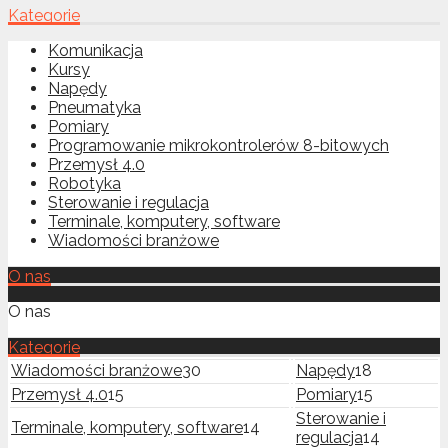
Kategorie
Komunikacja
Kursy
Napędy
Pneumatyka
Pomiary
Programowanie mikrokontrolerów 8-bitowych
Przemysł 4.0
Robotyka
Sterowanie i regulacja
Terminale, komputery, software
Wiadomości branżowe
O nas
O nas
Kategorie
Wiadomości branżowe
30
Napędy
18
Przemysł 4.0
15
Pomiary
15
Sterowanie i
Terminale, komputery, software
14
regulacja
14