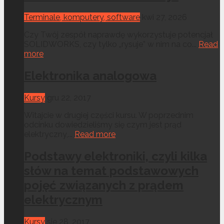
Terminale, komputery, software
kwi 27, 2026
Czy Twój zespół naprawdę wykorzystuje potencjał
SOLIDWORKS, czy tylko „rysuje” w nim na co...
Read
more
Elektronika analogowa
Kursy
gru 22, 2017
Witajcie w drugiej części kursu. W poprzednim
odcinku dowiedzieliśmy się czym jest prąd
elektryczny,...
Read more
Podstawy elektroniki, czyli kilka
słów na temat podstawowych
pojęć związanych z prądem
elektrycznym
Kursy
sie 28, 2017