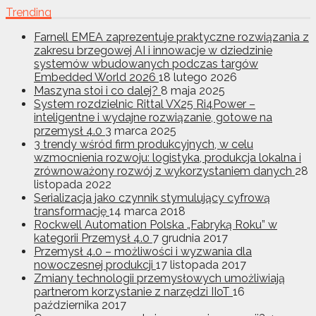
Trending
Farnell EMEA zaprezentuje praktyczne rozwiązania z
zakresu brzegowej AI i innowacje w dziedzinie
systemów wbudowanych podczas targów
Embedded World 2026
18 lutego 2026
Maszyna stoi i co dalej?
8 maja 2025
System rozdzielnic Rittal VX25 Ri4Power –
inteligentne i wydajne rozwiązanie, gotowe na
przemysł 4.0
3 marca 2025
3 trendy wśród firm produkcyjnych, w celu
wzmocnienia rozwoju: logistyka, produkcja lokalna i
zrównoważony rozwój z wykorzystaniem danych
28
listopada 2022
Serializacja jako czynnik stymulujący cyfrową
transformację
14 marca 2018
Rockwell Automation Polska „Fabryką Roku” w
kategorii Przemysł 4.0
7 grudnia 2017
Przemysł 4.0 – możliwości i wyzwania dla
nowoczesnej produkcji
17 listopada 2017
Zmiany technologii przemysłowych umożliwiają
partnerom korzystanie z narzędzi IIoT
16
października 2017