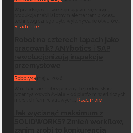
W przedsiębiorstwie zajmującym się seryjną
produkcją mebli istotnym elementem procesu
technologicznego było wykonywanie otworów...
Read more
Robot na czterech łapach jako
pracownik? ANYbotics i SAP
rewolucjonizują inspekcje
przemysłowe
Robotyka
maj 4, 2026
W najbardziej niebezpiecznych środowiskach
przemysłowych świata – od platform wiertniczych i
morskich farm wiatrowych,...
Read more
Jak wycisnąć maksimum z
SOLIDWORKS? Zmień workflow,
zanim zrobi to konkurencja