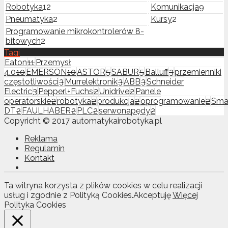
Robotyka
12
Komunikacja
9
Pneumatyka
2
Kursy
2
Programowanie mikrokontrolerów 8-
bitowych
2
Tagi
Eaton
11
Przemysł
4.0
10
EMERSON
10
ASTOR
5
SABUR
5
Balluff
3
przemienniki
częstotliwości
3
Murrelektronik
3
ABB
3
Schneider
Electric
3
Pepperl+Fuchs
2
Unidrive
2
Panele
operatorskie
2
robotyka
2
produkcja
2
oprogramowanie
2
Sma
DT
2
FAULHABER
2
PLC
2
serwonapędy
2
Copyricht © 2017 automatykairobotyka.pl
Reklama
Regulamin
Kontakt
Ta witryna korzysta z plików cookies w celu realizacji
usług i zgodnie z Polityką Cookies.
Akceptuję
Więcej
Polityka Cookies