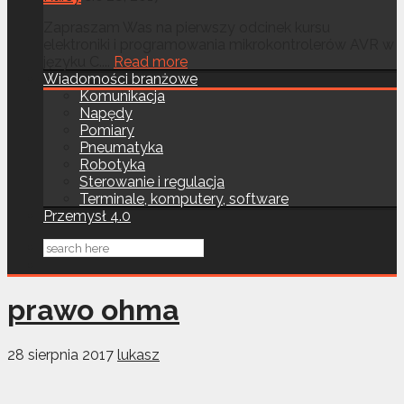
Zapraszam Was na pierwszy odcinek kursu
elektroniki i programowania mikrokontrolerów AVR w
języku C....
Read more
Wiadomości branżowe
Komunikacja
Napędy
Pomiary
Pneumatyka
Robotyka
Sterowanie i regulacja
Terminale, komputery, software
Przemysł 4.0
prawo ohma
28 sierpnia 2017
lukasz