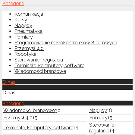
Kategorie
Komunikacja
Kursy
Napędy
Pneumatyka
Pomiary
Programowanie mikrokontrolerów 8-bitowych
Przemysł 4.0
Robotyka
Sterowanie i regulacja
Terminale, komputery, software
Wiadomości branżowe
O nas
O nas
Kategorie
Wiadomości branżowe
30
Napędy
18
Przemysł 4.0
15
Pomiary
15
Sterowanie i
Terminale, komputery, software
14
regulacja
14