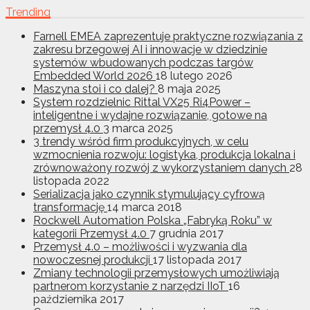
Trending
Farnell EMEA zaprezentuje praktyczne rozwiązania z
zakresu brzegowej AI i innowacje w dziedzinie
systemów wbudowanych podczas targów
Embedded World 2026
18 lutego 2026
Maszyna stoi i co dalej?
8 maja 2025
System rozdzielnic Rittal VX25 Ri4Power –
inteligentne i wydajne rozwiązanie, gotowe na
przemysł 4.0
3 marca 2025
3 trendy wśród firm produkcyjnych, w celu
wzmocnienia rozwoju: logistyka, produkcja lokalna i
zrównoważony rozwój z wykorzystaniem danych
28
listopada 2022
Serializacja jako czynnik stymulujący cyfrową
transformację
14 marca 2018
Rockwell Automation Polska „Fabryką Roku” w
kategorii Przemysł 4.0
7 grudnia 2017
Przemysł 4.0 – możliwości i wyzwania dla
nowoczesnej produkcji
17 listopada 2017
Zmiany technologii przemysłowych umożliwiają
partnerom korzystanie z narzędzi IIoT
16
października 2017