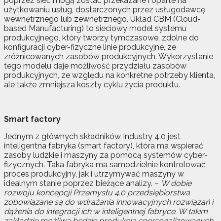
poprzez sieć mogą zostać przekazane i oparte na
użytkowaniu usług, dostarczonych przez usługodawcę
wewnętrznego lub zewnętrznego. Układ CBM (Cloud-
based Manufacturing) to sieciowy model systemu
produkcyjnego, który tworzy tymczasowe, zdolne do
konfiguracji cyber-fizyczne linie produkcyjne, ze
zróżnicowanych zasobów produkcyjnych. Wykorzystanie
tego modelu daje możliwość przydziału zasobów
produkcyjnych, ze względu na konkretne potrzeby klienta,
ale także zmniejsza koszty cyklu życia produktu.
Smart factory
Jednym z głównych składników Industry 4.0 jest
inteligentna fabryka (smart factory), która ma wspierać
zasoby ludzkie i maszyny za pomocą systemów cyber-
fizycznych. Taka fabryka ma samodzielnie kontrolować
proces produkcyjny, jak i utrzymywać maszyny w
idealnym stanie poprzez bieżące analizy. –
W dobie
rozwoju koncepcji Przemysłu 4.0 przedsiębiorstwa
zobowiązane są do wdrażania innowacyjnych rozwiązań i
dążenia do integracji ich w inteligentnej fabryce. W takim
zakładzie możliwa będzie produkcja spersonalizowanych