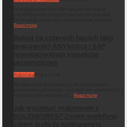
W przedsiębiorstwie zajmującym się seryjną
produkcją mebli istotnym elementem procesu
technologicznego było wykonywanie otworów...
Read more
Robot na czterech łapach jako
pracownik? ANYbotics i SAP
rewolucjonizują inspekcje
przemysłowe
Robotyka
maj 4, 2026
W najbardziej niebezpiecznych środowiskach
przemysłowych świata – od platform wiertniczych i
morskich farm wiatrowych,...
Read more
Jak wycisnąć maksimum z
SOLIDWORKS? Zmień workflow,
zanim zrobi to konkurencja