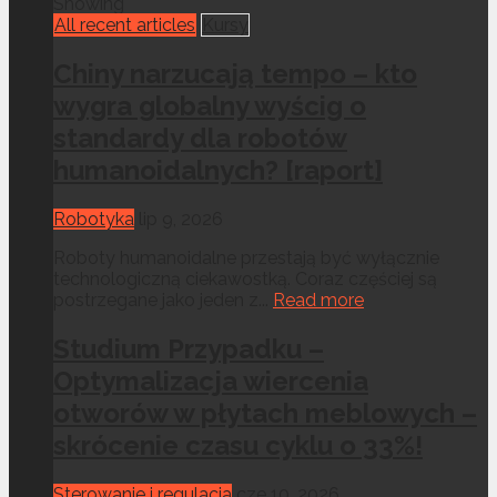
Showing
All recent articles
Kursy
Chiny narzucają tempo – kto
wygra globalny wyścig o
standardy dla robotów
humanoidalnych? [raport]
Robotyka
lip 9, 2026
Roboty humanoidalne przestają być wyłącznie
technologiczną ciekawostką. Coraz częściej są
postrzegane jako jeden z...
Read more
Studium Przypadku –
Optymalizacja wiercenia
otworów w płytach meblowych –
skrócenie czasu cyklu o 33%!
Sterowanie i regulacja
cze 10, 2026