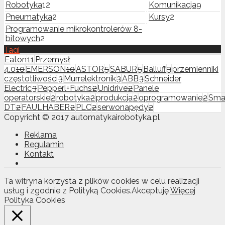
Robotyka
12
Komunikacja
9
Pneumatyka
2
Kursy
2
Programowanie mikrokontrolerów 8-
bitowych
2
Tagi
Eaton
11
Przemysł
4.0
10
EMERSON
10
ASTOR
5
SABUR
5
Balluff
3
przemienniki
częstotliwości
3
Murrelektronik
3
ABB
3
Schneider
Electric
3
Pepperl+Fuchs
2
Unidrive
2
Panele
operatorskie
2
robotyka
2
produkcja
2
oprogramowanie
2
Sma
DT
2
FAULHABER
2
PLC
2
serwonapędy
2
Copyricht © 2017 automatykairobotyka.pl
Reklama
Regulamin
Kontakt
Ta witryna korzysta z plików cookies w celu realizacji
usług i zgodnie z Polityką Cookies.
Akceptuję
Więcej
Polityka Cookies