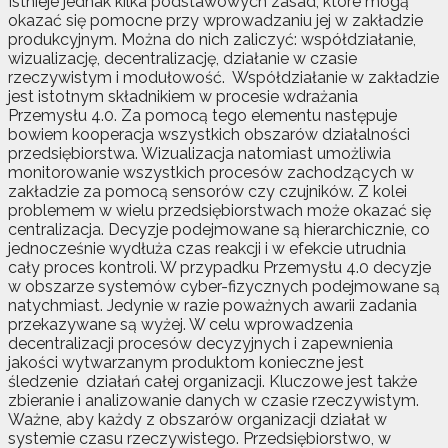
Istnieje jednak kilka podstawowych zasad, które mogą
okazać się pomocne przy wprowadzaniu jej w zakładzie
produkcyjnym. Można do nich zaliczyć: współdziałanie,
wizualizację, decentralizację, działanie w czasie
rzeczywistym i modułowość. Współdziałanie w zakładzie
jest istotnym składnikiem w procesie wdrażania
Przemysłu 4.0. Za pomocą tego elementu następuje
bowiem kooperacja wszystkich obszarów działalności
przedsiębiorstwa. Wizualizacja natomiast umożliwia
monitorowanie wszystkich procesów zachodzących w
zakładzie za pomocą sensorów czy czujników. Z kolei
problemem w wielu przedsiębiorstwach może okazać się
centralizacja. Decyzje podejmowane są hierarchicznie, co
jednocześnie wydłuża czas reakcji i w efekcie utrudnia
cały proces kontroli. W przypadku Przemysłu 4.0 decyzje
w obszarze systemów cyber-fizycznych podejmowane są
natychmiast. Jedynie w razie poważnych awarii zadania
przekazywane są wyżej. W celu wprowadzenia
decentralizacji procesów decyzyjnych i zapewnienia
jakości wytwarzanym produktom konieczne jest
śledzenie działań całej organizacji. Kluczowe jest także
zbieranie i analizowanie danych w czasie rzeczywistym.
Ważne, aby każdy z obszarów organizacji działał w
systemie czasu rzeczywistego. Przedsiębiorstwo, w