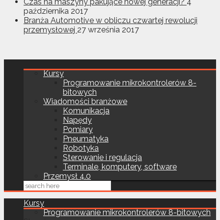
Czas na maszyny pakujące nowej generacji?
4
października 2017
Branża Automotive w obliczu czwartej rewolucji
przemysłowej
27 września 2017
Kursy
Programowanie mikrokontrolerów 8-
bitowych
Wiadomości branżowe
Komunikacja
Napędy
Pomiary
Pneumatyka
Robotyka
Sterowanie i regulacja
Terminale, komputery, software
Przemysł 4.0
Kursy
Programowanie mikrokontrolerów 8-bitowych