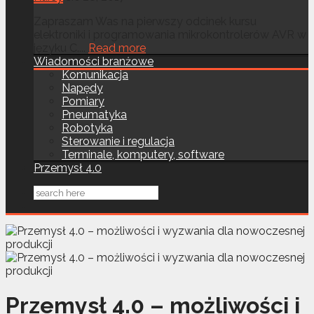
Zapraszam Was na pierwszy odcinek kursu
elektroniki i programowania mikrokontrolerów AVR w
języku C....
Read more
Wiadomości branżowe
Komunikacja
Napędy
Pomiary
Pneumatyka
Robotyka
Sterowanie i regulacja
Terminale, komputery, software
Przemysł 4.0
Przemysł 4.0 – możliwości i