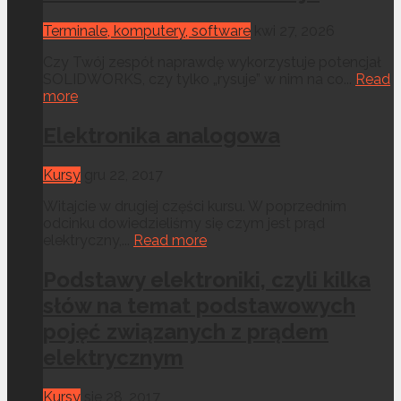
Terminale, komputery, software
kwi 27, 2026
Czy Twój zespół naprawdę wykorzystuje potencjał
SOLIDWORKS, czy tylko „rysuje” w nim na co...
Read
more
Elektronika analogowa
Kursy
gru 22, 2017
Witajcie w drugiej części kursu. W poprzednim
odcinku dowiedzieliśmy się czym jest prąd
elektryczny,...
Read more
Podstawy elektroniki, czyli kilka
słów na temat podstawowych
pojęć związanych z prądem
elektrycznym
Kursy
sie 28, 2017