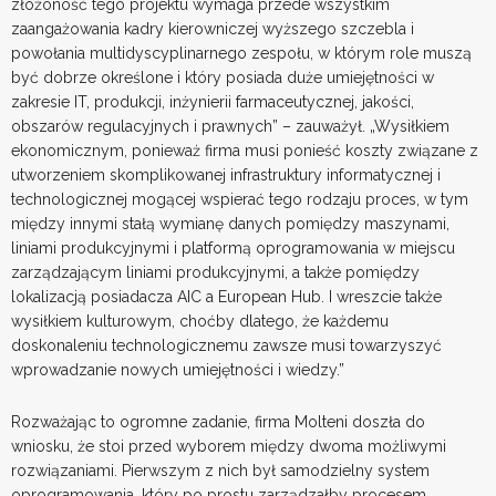
złożoność tego projektu wymaga przede wszystkim
zaangażowania kadry kierowniczej wyższego szczebla i
powołania multidyscyplinarnego zespołu, w którym role muszą
być dobrze określone i który posiada duże umiejętności w
zakresie IT, produkcji, inżynierii farmaceutycznej, jakości,
obszarów regulacyjnych i prawnych” – zauważył. „Wysiłkiem
ekonomicznym, ponieważ firma musi ponieść koszty związane z
utworzeniem skomplikowanej infrastruktury informatycznej i
technologicznej mogącej wspierać tego rodzaju proces, w tym
między innymi stałą wymianę danych pomiędzy maszynami,
liniami produkcyjnymi i platformą oprogramowania w miejscu
zarządzającym liniami produkcyjnymi, a także pomiędzy
lokalizacją posiadacza AIC a European Hub. I wreszcie także
wysiłkiem kulturowym, choćby dlatego, że każdemu
doskonaleniu technologicznemu zawsze musi towarzyszyć
wprowadzanie nowych umiejętności i wiedzy.”
Rozważając to ogromne zadanie, firma Molteni doszła do
wniosku, że stoi przed wyborem między dwoma możliwymi
rozwiązaniami. Pierwszym z nich był samodzielny system
oprogramowania, który po prostu zarządzałby procesem