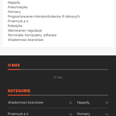
Napędy
Pneumatyka
Pomiary
Programowanie mikrokontrolerów 8-bitowych
Przemysł 4.0
Robotyka
Sterowanie i regulacja
Terminale, komputery, software
Wiadomości branżowe
O NAS
O nas
KATEGORIE
Wiadomości branżowe
Napędy
30
18
Przemysł 4.0
Pomiary
15
15