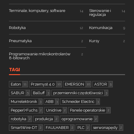
Terminale, komputery, software
Sterowanie i
14
14
regulacja
Robotyka
Komunikacja
12
9
Pneumatyka
Kursy
2
2
Programowanie mikrokontrolerów
2
8-bitowych
TAGI
Eaton
Przemysł 4.0
EMERSON
ASTOR
11
10
10
5
SABUR
Balluff
przemienniki częstotliwości
5
3
3
Murrelektronik
ABB
Schneider Electric
3
3
3
Pepperl+Fuchs
Unidrive
Panele operatorskie
2
2
2
robotyka
produkcja
oprogramowanie
2
2
2
SmartWire-DT
FAULHABER
PLC
serwonapędy
2
2
2
2