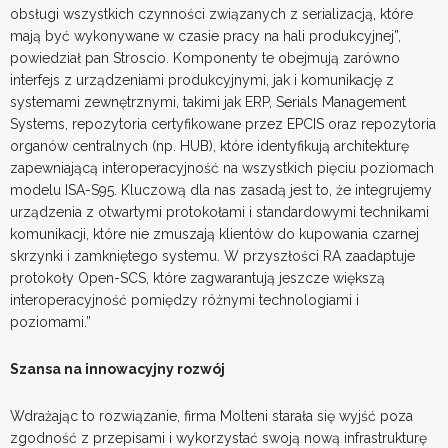
obsługi wszystkich czynności związanych z serializacją, które
mają być wykonywane w czasie pracy na hali produkcyjnej”,
powiedział pan Stroscio. Komponenty te obejmują zarówno
interfejs z urządzeniami produkcyjnymi, jak i komunikację z
systemami zewnętrznymi, takimi jak ERP, Serials Management
Systems, repozytoria certyfikowane przez EPCIS oraz repozytoria
organów centralnych (np. HUB), które identyfikują architekturę
zapewniającą interoperacyjność na wszystkich pięciu poziomach
modelu ISA-S95. Kluczową dla nas zasadą jest to, że integrujemy
urządzenia z otwartymi protokołami i standardowymi technikami
komunikacji, które nie zmuszają klientów do kupowania czarnej
skrzynki i zamkniętego systemu. W przyszłości RA zaadaptuje
protokoły Open-SCS, które zagwarantują jeszcze większą
interoperacyjność pomiędzy różnymi technologiami i
poziomami.”
Szansa na innowacyjny rozwój
Wdrażając to rozwiązanie, firma Molteni starała się wyjść poza
zgodność z przepisami i wykorzystać swoją nową infrastrukturę