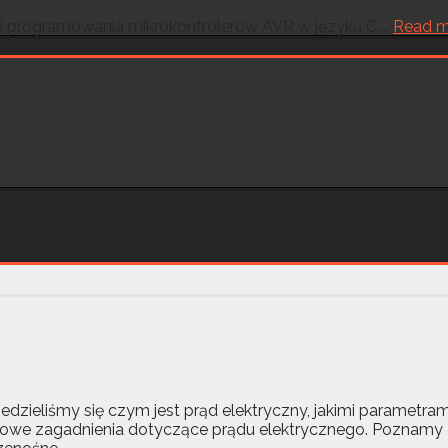
 i programowania mikrokontrolerów AVR w języku C....
Read m
iedzieliśmy się czym jest prąd elektryczny, jakimi parametr
awowe zagadnienia dotyczące prądu elektrycznego. Poznamy