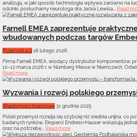
analizują, w jaki sposób technologia wpływa zarówno na l
odcinki, posłuchamy neurologa dra Jacka Lewisa...
Read mo
Farnell EMEA zaprezentuje praktyczne
wbudowanych podczas targów Embe
Przemysł 4.0
18 lutego 2026
Firma Farnell EMEA, wiodący dystrybutor komponentów, pro
10–12 marca 2026 r. w Nürnberg Messe w Niemczech. Odwiedz
Read more
Wyzwania i rozwój polskiego przemysł
Wiadomości branżowe
31 grudnia 2025
Polski przemysł rozwija się szybciej niż średnia unijna, co 
badanych rynków. Eksperci Endress+Hauser wskazują jednak
oraz na potrzebę...
Read more