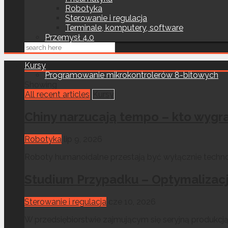
Robotyka
Sterowanie i regulacja
Terminale, komputery, software
Przemysł 4.0
Kursy
Programowanie mikrokontrolerów 8-bitowych
Showing
All recent articles
Kursy
Chiny narzucają tempo – kto wygr
Robotyka
lip 9, 2026
Roboty humanoidalne przestają być wyłącznie technolo
Studium Przypadku – Optymalizacj
Sterowanie i regulacja
cze 10, 2026
W przedsiębiorstwie zajmującym się seryjną produkc