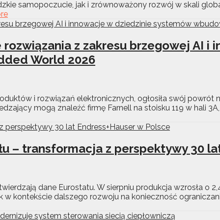
udzkie samopoczucie, jak i zrównoważony rozwój w skali glo
re
 rozwiązania z zakresu brzegowej AI i
dded World 2026
duktów i rozwiązań elektronicznych, ogłosiła swój powrót 
ający mogą znaleźć firmę Farnell na stoisku 119 w hali 3A,
u – transformacja z perspektywy 30 la
potwierdzają dane Eurostatu. W sierpniu produkcja wzrosła o 2,
 w kontekście dalszego rozwoju na konieczność ograniczani