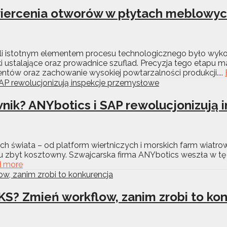
iercenia otworów w płytach meblowych
mebli istotnym elementem procesu technologicznego było 
ki ustalające oraz prowadnice szuflad. Precyzja tego etap
ów oraz zachowanie wysokiej powtarzalności produkcji....
wnik? ANYbotics i SAP rewolucjonizują
h świata – od platform wiertniczych i morskich farm wiatr
u zbyt kosztowny. Szwajcarska firma ANYbotics weszła w tę p
 more
? Zmień workflow, zanim zrobi to kon