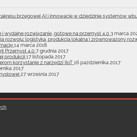
z zakresu brzegowej AI i innowacje w dziedzinie systemó
ne i wydajne rozwiązanie, gotowe na przemysł 4.0
3 marca 20
ia rozwoju: logistyka, produkcja lokalna i zrównoważony r
ormację
14 marca 2018
ii Przemysł 4.0
7 grudnia 2017
j produkcji
17 listopada 2017
rom korzystanie z narzędzi IIoT
16 października 2017
ernika 2017
emysłowej
27 września 2017
ych