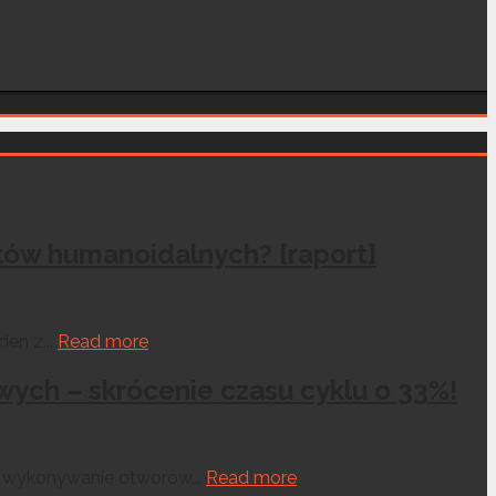
otów humanoidalnych? [raport]
en z...
Read more
ych – skrócenie czasu cyklu o 33%!
o wykonywanie otworów...
Read more