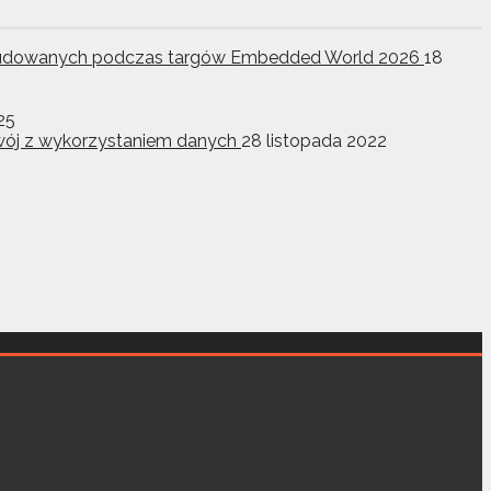
w wbudowanych podczas targów Embedded World 2026
18
25
ozwój z wykorzystaniem danych
28 listopada 2022