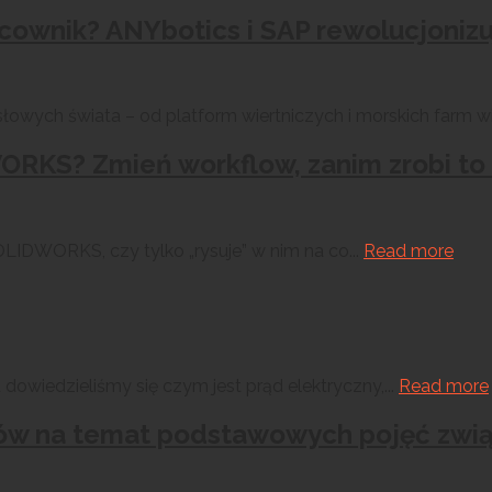
acownik? ANYbotics i SAP rewolucjoniz
owych świata – od platform wiertniczych i morskich farm wi
RKS? Zmień workflow, zanim zrobi to
LIDWORKS, czy tylko „rysuje” w nim na co...
Read more
 dowiedzieliśmy się czym jest prąd elektryczny,...
Read more
a słów na temat podstawowych pojęć zw