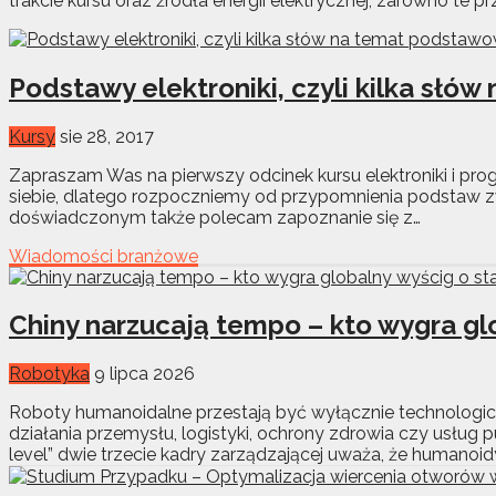
trakcie kursu oraz źródła energii elektrycznej, zarówno te p
Podstawy elektroniki, czyli kilka sł
Kursy
sie 28, 2017
Zapraszam Was na pierwszy odcinek kursu elektroniki i pr
siebie, dlatego rozpoczniemy od przypomnienia podstaw z
doświadczonym także polecam zapoznanie się z…
Wiadomości branżowe
Chiny narzucają tempo – kto wygra gl
Robotyka
9 lipca 2026
Roboty humanoidalne przestają być wyłącznie technologicz
działania przemysłu, logistyki, ochrony zdrowia czy usług 
level” dwie trzecie kadry zarządzającej uważa, że humanoidy