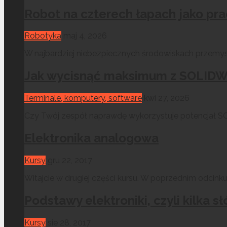
Robot na czterech łapach jako pr
Robotyka
maj 4, 2026
W najbardziej niebezpiecznych środowiskach przemysł
Jak wycisnąć maksimum z SOLIDWO
Terminale, komputery, software
kwi 27, 2026
Czy Twój zespół naprawdę wykorzystuje potencjał SO
Elektronika analogowa
Kursy
gru 22, 2017
Witajcie w drugiej części kursu. W poprzednim odcinku
Podstawy elektroniki, czyli kilk
Kursy
sie 28, 2017