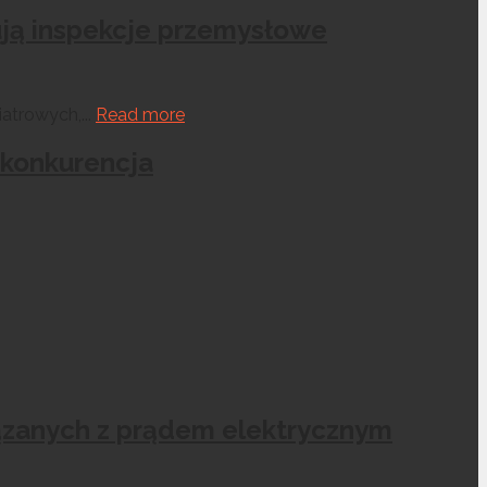
ują inspekcje przemysłowe
atrowych,...
Read more
 konkurencja
iązanych z prądem elektrycznym