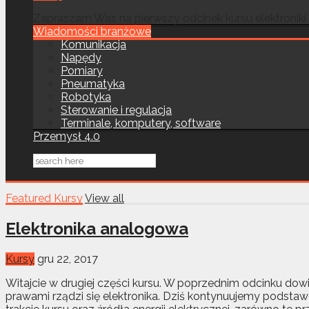
Zapraszam Was na pierwszy odcinek kursu elektroniki
Wiadomości branżowe
Komunikacja
Napędy
Pomiary
Pneumatyka
Robotyka
Sterowanie i regulacja
Terminale, komputery, software
Przemysł 4.0
Featured Kursy
View all
Elektronika analogowa
Kursy
gru 22, 2017
Witajcie w drugiej części kursu. W poprzednim odcinku dow
prawami rządzi się elektronika. Dziś kontynuujemy podst