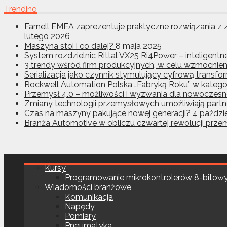
Trending
Farnell EMEA zaprezentuje praktyczne rozwiązania 
lutego 2026
Maszyna stoi i co dalej?
8 maja 2025
System rozdzielnic Rittal VX25 Ri4Power – inteligent
3 trendy wśród firm produkcyjnych, w celu wzmocnien
Serializacja jako czynnik stymulujący cyfrową transf
Rockwell Automation Polska „Fabryką Roku” w kategor
Przemysł 4.0 – możliwości i wyzwania dla nowoczesne
Zmiany technologii przemysłowych umożliwiają partne
Czas na maszyny pakujące nowej generacji?
4 paździ
Branża Automotive w obliczu czwartej rewolucji prz
Kursy
Programowanie mikrokontrolerów 8-bitow
Wiadomości branżowe
Komunikacja
Napędy
Pomiary
Pneumatyka