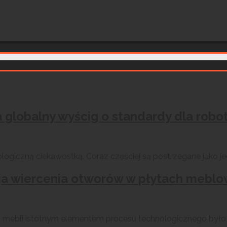
a globalny wyścig o standardy dla rob
giczną ciekawostką. Coraz częściej są postrzegane jako jed
a wiercenia otworów w płytach meblow
ją mebli istotnym elementem procesu technologicznego był