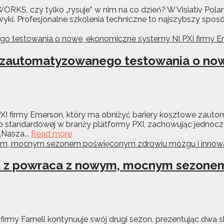
KS, czy tylko „rysuje” w nim na co dzień? W Visiativ Pola
wyki. Profesjonalne szkolenia techniczne to najszybszy sposó
do zautomatyzowanego testowania o now
PXI firmy Emerson, który ma obniżyć bariery kosztowe zaut
standardowej w branży platformy PXI, zachowując jednocześn
„Nasza...
Read more
aca z powraca z nowym, mocnym sezon
rmy Farnell kontynuuje swój drugi sezon, prezentując dwa sk