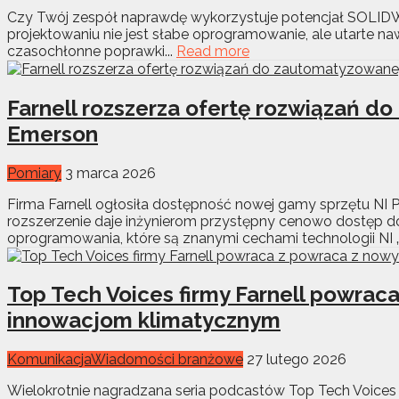
Czy Twój zespół naprawdę wykorzystuje potencjał SOLIDWOR
projektowaniu nie jest słabe oprogramowanie, ale utarte na
czasochłonne poprawki...
Read more
Farnell rozszerza ofertę rozwiązań 
Emerson
Pomiary
3 marca 2026
Firma Farnell ogłosiła dostępność nowej gamy sprzętu NI 
rozszerzenie daje inżynierom przystępny cenowo dostęp do 
oprogramowania, które są znanymi cechami technologii NI 
Top Tech Voices firmy Farnell powr
innowacjom klimatycznym
Komunikacja
Wiadomości branżowe
27 lutego 2026
Wielokrotnie nagradzana seria podcastów Top Tech Voices fi