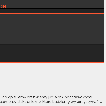
ore
ami go opisujemy oraz wiemy już jakimi podstawowymi
 elementy elektroniczne, które będziemy wykorzystywać w