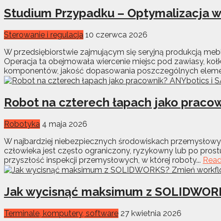
Studium Przypadku – Optymalizacja w
Sterowanie i regulacja
10 czerwca 2026
W przedsiębiorstwie zajmującym się seryjną produkcją 
Operacja ta obejmowała wiercenie miejsc pod zawiasy, koł
komponentów, jakość dopasowania poszczególnych element
Robot na czterech łapach jako praco
Robotyka
4 maja 2026
W najbardziej niebezpiecznych środowiskach przemysłowyc
człowieka jest często ograniczony, ryzykowny lub po prost
przyszłość inspekcji przemysłowych, w której roboty...
Read
Jak wycisnąć maksimum z SOLIDWORKS
Terminale, komputery, software
27 kwietnia 2026