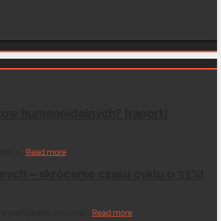
otów humanoidalnych? [raport]
en z...
Read more
ych – skrócenie czasu cyklu o 33%!
o wykonywanie otworów...
Read more