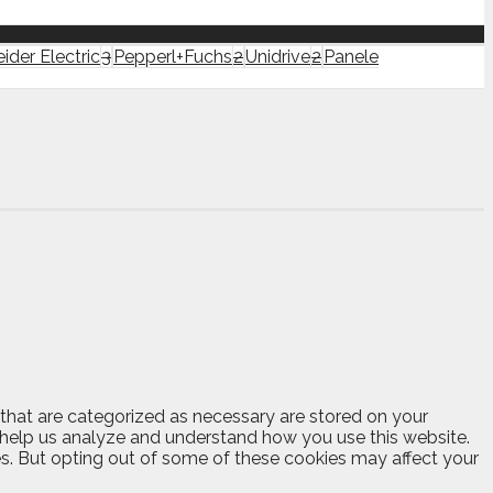
ider Electric
3
Pepperl+Fuchs
2
Unidrive
2
Panele
 that are categorized as necessary are stored on your
at help us analyze and understand how you use this website.
es. But opting out of some of these cookies may affect your