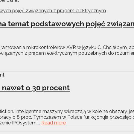
rzenośne…
ów na temat podstawowych pojęć związ
ogramowania mikrokontrolerów AVR w języku C. Chciałbym, ab
wiązanych z prądem elektrycznym potrzebnych do rozumieni
 nawet o 30 procent
iction. Inteligentne maszyny wkraczają w kolejne obszary, jes
ć pracy o 8 proc. Tymczasem w Polsce funkcjonują przedsię
enie IPOsystem,...
Read more