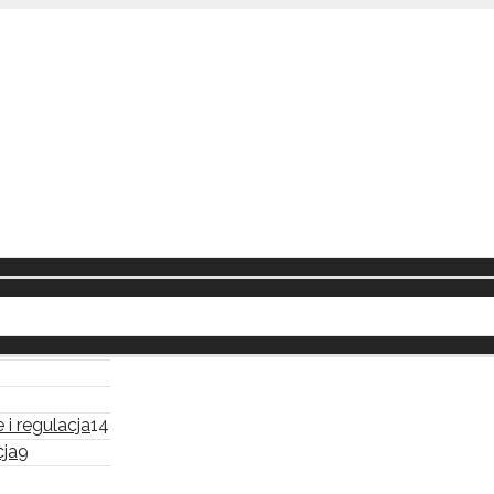
 i regulacja
14
ja
9