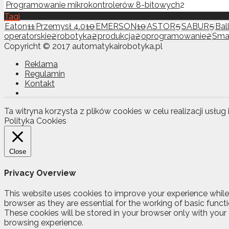
Programowanie mikrokontrolerów 8-bitowych
2
Tagi
Eaton
11
Przemysł 4.0
10
EMERSON
10
ASTOR
5
SABUR
5
Ball
operatorskie
2
robotyka
2
produkcja
2
oprogramowanie
2
Sma
Copyricht © 2017 automatykairobotyka.pl
Reklama
Regulamin
Kontakt
Ta witryna korzysta z plików cookies w celu realizacji usług 
Polityka Cookies
Close
Privacy Overview
This website uses cookies to improve your experience while
browser as they are essential for the working of basic funct
These cookies will be stored in your browser only with your
browsing experience.