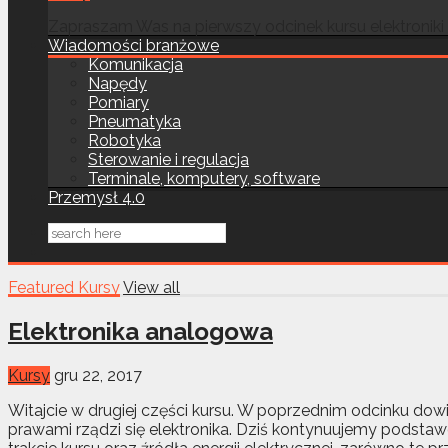
Zapraszam Was na pierwszy odcinek kursu elektroniki
Wiadomości branżowe
Komunikacja
Napędy
Pomiary
Pneumatyka
Robotyka
Sterowanie i regulacja
Terminale, komputery, software
Przemysł 4.0
Featured Kursy
View all
Elektronika analogowa
Kursy
gru 22, 2017
Witajcie w drugiej części kursu. W poprzednim odcinku dow
prawami rządzi się elektronika. Dziś kontynuujemy podst