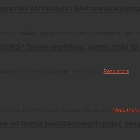
acownik? ANYbotics i SAP rewolucjoniz
owych świata – od platform wiertniczych i morskich farm wi
RKS? Zmień workflow, zanim zrobi to
LIDWORKS, czy tylko „rysuje” w nim na co...
Read more
 dowiedzieliśmy się czym jest prąd elektryczny,...
Read more
a słów na temat podstawowych pojęć zw