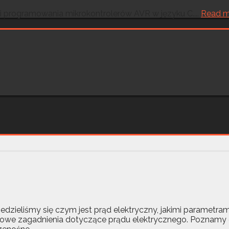
 i programowania mikrokontrolerów AVR w języku C....
Read m
iedzieliśmy się czym jest prąd elektryczny, jakimi parametr
awowe zagadnienia dotyczące prądu elektrycznego. Poznamy