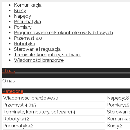
Komunikacja
Kursy
Napędy
Pneumatyka
Pomiary
Programowanie mikrokontrolerów 8-bitowych
Przemysł 4.0
Robotyka
Sterowanie i regulacja
Terminale, komputery, software
Wiadomości branżowe
O nas
O nas
Kategorie
Wiadomości branżowe
30
Napędy
18
Przemysł 4.0
15
Pomiary
15
Terminale, komputery, software
14
Sterowanie
Robotyka
12
Komunikac
Pneumatyka
2
Kursy
2