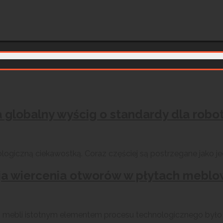
a globalny wyścig o standardy dla rob
giczną ciekawostką. Coraz częściej są postrzegane jako jed
a wiercenia otworów w płytach meblow
ją mebli istotnym elementem procesu technologicznego był