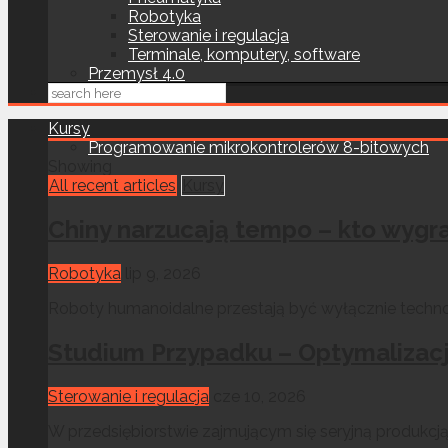
Robotyka
Sterowanie i regulacja
Terminale, komputery, software
Przemysł 4.0
Kursy
Programowanie mikrokontrolerów 8-bitowych
Showing
All recent articles
Kursy
Chiny narzucają tempo – kto wygr
Robotyka
lip 9, 2026
Roboty humanoidalne przestają być wyłącznie technolo
Studium Przypadku – Optymalizacj
Sterowanie i regulacja
cze 10, 2026
W przedsiębiorstwie zajmującym się seryjną produkc