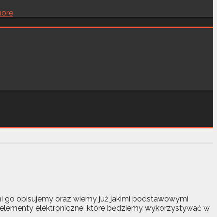
ore
ami go opisujemy oraz wiemy już jakimi podstawowymi
 elementy elektroniczne, które będziemy wykorzystywać w