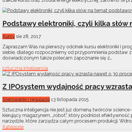
trakcie kursu oraz źródła energii elektrycznej, zarówno te p
Podstawy elektroniki, czyli kilka sł
Kursy
sie 28, 2017
Zapraszam Was na pierwszy odcinek kursu elektroniki i pr
siebie, dlatego rozpoczniemy od przypomnienia podstaw z
doświadczonym także polecam zapoznanie się z…
sztuczna inteligencja
Z IPOsystem wydajność pracy wzrasta
Sterowanie i regulacja
13 listopada 2015
Sztuczna inteligencja nie jest już domeną twórców science-f
kierujący magazynem, „robot”, który podniósł efektywnoś
narzędzie, które zarządza całym procesem produkcji. Wdroż
Kategorie