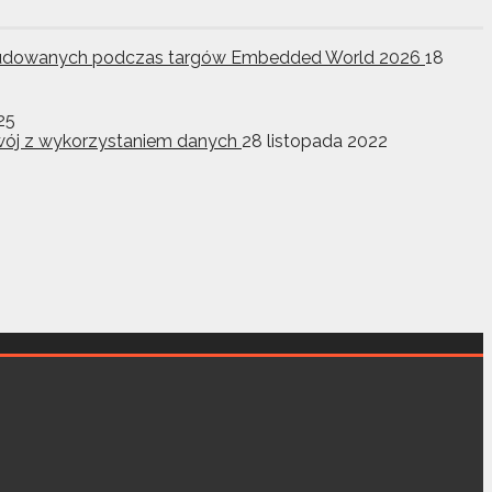
w wbudowanych podczas targów Embedded World 2026
18
25
ozwój z wykorzystaniem danych
28 listopada 2022