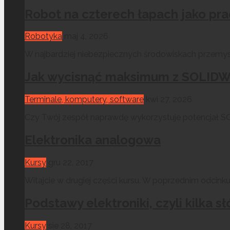
Robot na czterech łapach jako pr
Robotyka
maj 4, 2026
W najbardziej niebezpiecznych środowiskach przemysł
Jak wycisnąć maksimum z SOLIDWO
Terminale, komputery, software
kwi 27, 2026
Czy Twój zespół naprawdę wykorzystuje potencjał SO
Elektronika analogowa
Kursy
gru 22, 2017
Witajcie w drugiej części kursu. W poprzednim odcinku
Podstawy elektroniki, czyli kilk
Kursy
sie 28, 2017