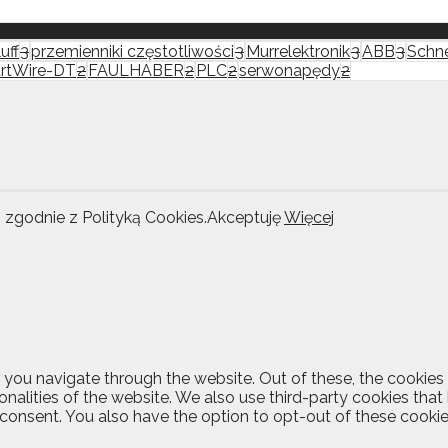
uff
3
przemienniki częstotliwości
3
Murrelektronik
3
ABB
3
Schne
rtWire-DT
2
FAULHABER
2
PLC
2
serwonapędy
2
i zgodnie z Polityką Cookies.
Akceptuję
Więcej
 you navigate through the website. Out of these, the cookies
ionalities of the website. We also use third-party cookies th
 consent. You also have the option to opt-out of these cooki