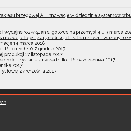
z zakresu brzegowej AI i innowacje w dziedzinie systemó
ne i wydajne rozwiązanie, gotowe na przemysł 4.0
3 marca 20
ia rozwoju: logistyka, produkcja lokalna i zrównoważony r
ormację
14 marca 2018
ii Przemysł 4.0
7 grudnia 2017
j produkcji
17 listopada 2017
rom korzystanie z narzędzi IIoT
16 października 2017
ernika 2017
emysłowej
27 września 2017
ych