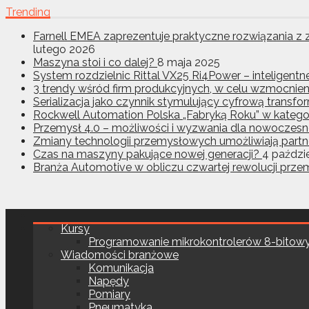
Trending
Farnell EMEA zaprezentuje praktyczne rozwiązania 
lutego 2026
Maszyna stoi i co dalej?
8 maja 2025
System rozdzielnic Rittal VX25 Ri4Power – inteligent
3 trendy wśród firm produkcyjnych, w celu wzmocnien
Serializacja jako czynnik stymulujący cyfrową transf
Rockwell Automation Polska „Fabryką Roku” w kategor
Przemysł 4.0 – możliwości i wyzwania dla nowoczesne
Zmiany technologii przemysłowych umożliwiają partne
Czas na maszyny pakujące nowej generacji?
4 paździ
Branża Automotive w obliczu czwartej rewolucji prz
Kursy
Programowanie mikrokontrolerów 8-bitow
Wiadomości branżowe
Komunikacja
Napędy
Pomiary
Pneumatyka