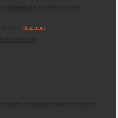
ują inspekcje przemysłowe
atrowych,...
Read more
 konkurencja
iązanych z prądem elektrycznym