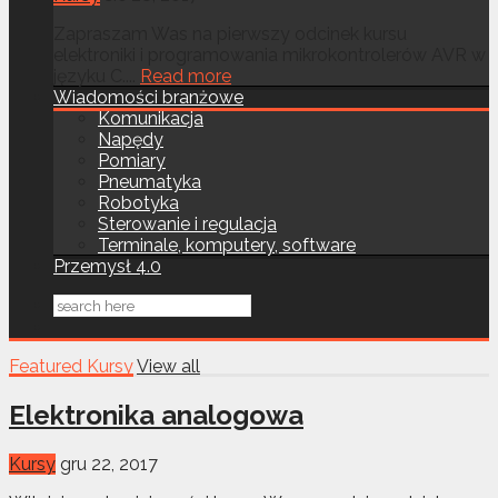
Zapraszam Was na pierwszy odcinek kursu
elektroniki i programowania mikrokontrolerów AVR w
języku C....
Read more
Wiadomości branżowe
Komunikacja
Napędy
Pomiary
Pneumatyka
Robotyka
Sterowanie i regulacja
Terminale, komputery, software
Przemysł 4.0
Featured Kursy
View all
Elektronika analogowa
Kursy
gru 22, 2017