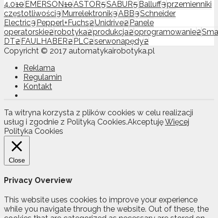
4.0
10
EMERSON
10
ASTOR
5
SABUR
5
Balluff
3
przemienniki
częstotliwości
3
Murrelektronik
3
ABB
3
Schneider
Electric
3
Pepperl+Fuchs
2
Unidrive
2
Panele
operatorskie
2
robotyka
2
produkcja
2
oprogramowanie
2
Sma
DT
2
FAULHABER
2
PLC
2
serwonapędy
2
Copyricht © 2017 automatykairobotyka.pl
Reklama
Regulamin
Kontakt
Ta witryna korzysta z plików cookies w celu realizacji
usług i zgodnie z Polityką Cookies.
Akceptuję
Więcej
Polityka Cookies
Close
Privacy Overview
This website uses cookies to improve your experience
while you navigate through the website. Out of these, the