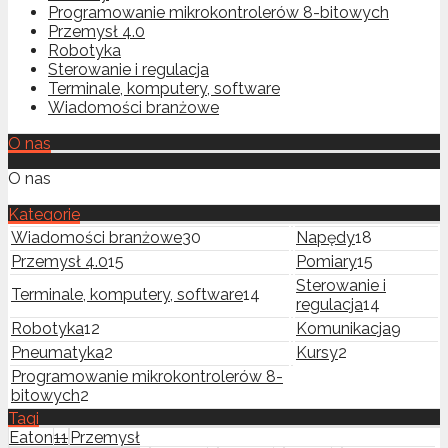
Programowanie mikrokontrolerów 8-bitowych
Przemysł 4.0
Robotyka
Sterowanie i regulacja
Terminale, komputery, software
Wiadomości branżowe
O nas
O nas
Kategorie
Wiadomości branżowe
30
Napędy
18
Przemysł 4.0
15
Pomiary
15
Sterowanie i
Terminale, komputery, software
14
regulacja
14
Robotyka
12
Komunikacja
9
Pneumatyka
2
Kursy
2
Programowanie mikrokontrolerów 8-
bitowych
2
Tagi
Eaton
11
Przemysł