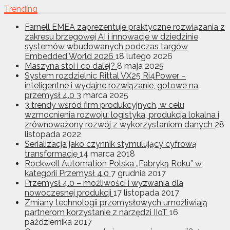
Trending
Farnell EMEA zaprezentuje praktyczne rozwiązania z
zakresu brzegowej AI i innowacje w dziedzinie
systemów wbudowanych podczas targów
Embedded World 2026
18 lutego 2026
Maszyna stoi i co dalej?
8 maja 2025
System rozdzielnic Rittal VX25 Ri4Power –
inteligentne i wydajne rozwiązanie, gotowe na
przemysł 4.0
3 marca 2025
3 trendy wśród firm produkcyjnych, w celu
wzmocnienia rozwoju: logistyka, produkcja lokalna i
zrównoważony rozwój z wykorzystaniem danych
28
listopada 2022
Serializacja jako czynnik stymulujący cyfrową
transformację
14 marca 2018
Rockwell Automation Polska „Fabryką Roku” w
kategorii Przemysł 4.0
7 grudnia 2017
Przemysł 4.0 – możliwości i wyzwania dla
nowoczesnej produkcji
17 listopada 2017
Zmiany technologii przemysłowych umożliwiają
partnerom korzystanie z narzędzi IIoT
16
października 2017