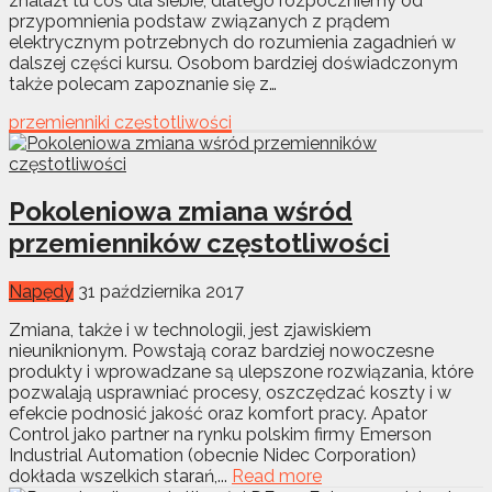
znalazł tu coś dla siebie, dlatego rozpoczniemy od
przypomnienia podstaw związanych z prądem
elektrycznym potrzebnych do rozumienia zagadnień w
dalszej części kursu. Osobom bardziej doświadczonym
także polecam zapoznanie się z…
przemienniki częstotliwości
Pokoleniowa zmiana wśród
przemienników częstotliwości
Napędy
31 października 2017
Zmiana, także i w technologii, jest zjawiskiem
nieuniknionym. Powstają coraz bardziej nowoczesne
produkty i wprowadzane są ulepszone rozwiązania, które
pozwalają usprawniać procesy, oszczędzać koszty i w
efekcie podnosić jakość oraz komfort pracy. Apator
Control jako partner na rynku polskim firmy Emerson
Industrial Automation (obecnie Nidec Corporation)
dokłada wszelkich starań,...
Read more