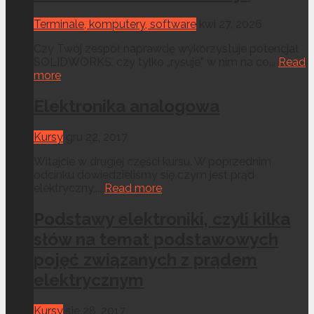
Terminale, komputery, software
kwi 27, 2026
Czy Twój zespół naprawdę wykorzystuje potencjał
SOLIDWORKS, czy tylko „rysuje” w nim na co...
Read
more
Elektronika analogowa
Kursy
gru 22, 2017
Witajcie w drugiej części kursu. W poprzednim
odcinku dowiedzieliśmy się czym jest prąd
elektryczny,...
Read more
Podstawy elektroniki, czyli kilka
słów na temat podstawowych
pojęć związanych z prądem
elektrycznym
Kursy
sie 28, 2017