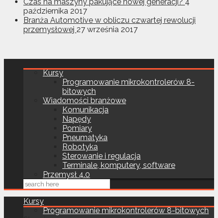
Czas na maszyny pakujące nowej generacji?
4
października 2017
Branża Automotive w obliczu czwartej rewolucji
przemysłowej
27 września 2017
Kursy
Programowanie mikrokontrolerów 8-
bitowych
Wiadomości branżowe
Komunikacja
Napędy
Pomiary
Pneumatyka
Robotyka
Sterowanie i regulacja
Terminale, komputery, software
Przemysł 4.0
Kursy
Programowanie mikrokontrolerów 8-bitowych