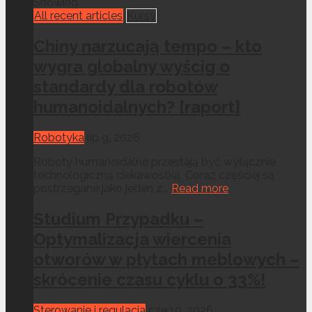
Showing
All recent articles
Kursy
Chiny narzucają tempo – kto
wygra globalny wyścig o
standardy dla robotów
humanoidalnych? [raport]
Robotyka
lip 9, 2026
Roboty humanoidalne przestają być wyłącznie
technologiczną ciekawostką. Coraz częściej są
postrzegane jako jeden z...
Read more
Studium Przypadku –
Optymalizacja wiercenia
otworów w płytach meblowych –
skrócenie czasu cyklu o 33%!
Sterowanie i regulacja
cze 10, 2026