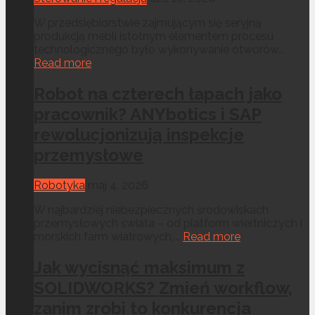
W przedsiębiorstwie zajmującym się seryjną
produkcją mebli istotnym elementem procesu
technologicznego było wykonywanie otworów...
Read more
Robot na czterech łapach jako
pracownik? ANYbotics i SAP
rewolucjonizują inspekcje
przemysłowe
Robotyka
maj 4, 2026
W najbardziej niebezpiecznych środowiskach
przemysłowych świata – od platform wiertniczych i
morskich farm wiatrowych,...
Read more
Jak wycisnąć maksimum z
SOLIDWORKS? Zmień workflow,
zanim zrobi to konkurencja