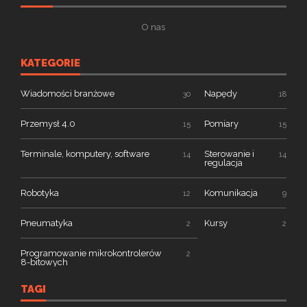
O nas
KATEGORIE
Wiadomości branżowe
Napędy
30
18
Przemysł 4.0
Pomiary
15
15
Terminale, komputery, software
Sterowanie i
14
14
regulacja
Robotyka
Komunikacja
12
9
Pneumatyka
Kursy
2
2
Programowanie mikrokontrolerów
2
8-bitowych
TAGI