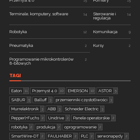
Przemysł 4.0
Pomiary
15
15
Terminale, komputery, software
Sterowanie i
14
14
regulacja
Robotyka
Komunikacja
12
9
Pneumatyka
Kursy
2
2
Programowanie mikrokontrolerów
2
8-bitowych
TAGI
Eaton
Przemysł 4.0
EMERSON
ASTOR
11
10
10
5
SABUR
Balluff
przemienniki częstotliwości
5
3
3
Murrelektronik
ABB
Schneider Electric
3
3
3
Pepperl+Fuchs
Unidrive
Panele operatorskie
2
2
2
robotyka
produkcja
oprogramowanie
2
2
2
SmartWire-DT
FAULHABER
PLC
serwonapędy
2
2
2
2