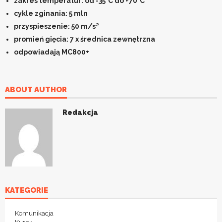
zakres temperatur: od -35°C do +70°C
cykle zginania: 5 mln
przyspieszenie: 50 m/s²
promień gięcia: 7 x średnica zewnętrzna
odpowiadają MC800+
ABOUT AUTHOR
Redakcja
KATEGORIE
Komunikacja