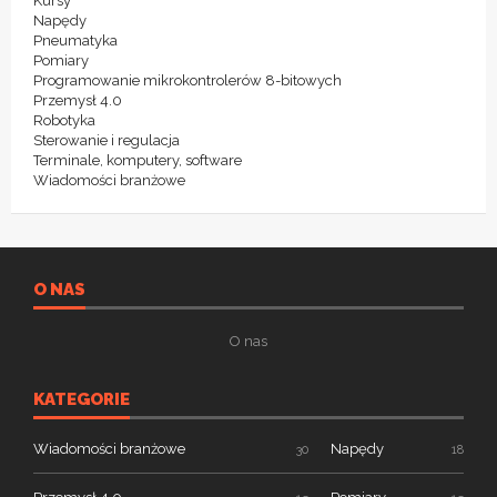
Kursy
Napędy
Pneumatyka
Pomiary
Programowanie mikrokontrolerów 8-bitowych
Przemysł 4.0
Robotyka
Sterowanie i regulacja
Terminale, komputery, software
Wiadomości branżowe
O NAS
O nas
KATEGORIE
Wiadomości branżowe
Napędy
30
18