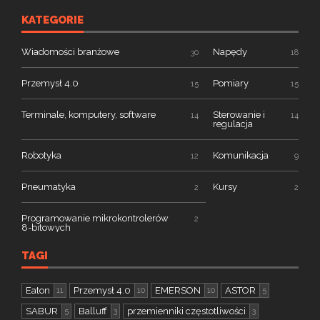
KATEGORIE
Wiadomości branżowe
Napędy
30
18
Przemysł 4.0
Pomiary
15
15
Terminale, komputery, software
Sterowanie i
14
14
regulacja
Robotyka
Komunikacja
12
9
Pneumatyka
Kursy
2
2
Programowanie mikrokontrolerów
2
8-bitowych
TAGI
Eaton
Przemysł 4.0
EMERSON
ASTOR
11
10
10
5
SABUR
Balluff
przemienniki częstotliwości
5
3
3