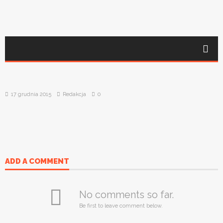
17 grudnia 2015
Redakcja
0
ADD A COMMENT
No comments so far.
Be first to leave comment below.