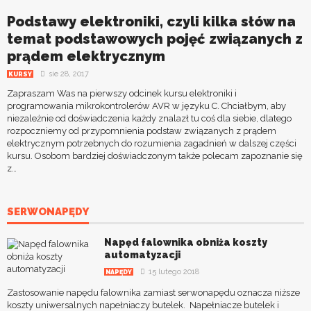
Podstawy elektroniki, czyli kilka słów na
temat podstawowych pojęć związanych z
prądem elektrycznym
sie 28, 2017
KURSY
Zapraszam Was na pierwszy odcinek kursu elektroniki i
programowania mikrokontrolerów AVR w języku C. Chciałbym, aby
niezależnie od doświadczenia każdy znalazł tu coś dla siebie, dlatego
rozpoczniemy od przypomnienia podstaw związanych z prądem
elektrycznym potrzebnych do rozumienia zagadnień w dalszej części
kursu. Osobom bardziej doświadczonym także polecam zapoznanie się
z…
SERWONAPĘDY
Napęd falownika obniża koszty
automatyzacji
15 lutego 2018
NAPĘDY
Zastosowanie napędu falownika zamiast serwonapędu oznacza niższe
koszty uniwersalnych napełniaczy butelek. Napełniacze butelek i