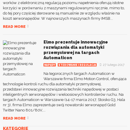
worków z elektroniczną regulacją poziomu napełnienia oferują istotne
korzyści w porównaniu z maszynami regulowanymi ręcznie, mimo to,
do tej pory częściej sterowane są manualnie ze względu właśnie na
koszt serwonapędów. W najnowszych maszynach firmy IMSB...
READ MORE
Elmo prezentuje innowacyjne
rozwiązania dla automatyki
przemysłowej na targach
Automaticon
27 lutego 2017
NAPĘDY
STEROWANIE I REGULACJA
Na tegorocznych targach Automaticon w
Warszawie firma Elmo Motion Control, oferująca
technologie kontroli ruchu dla automatyki przemysłowej,
przedstawi innowacyjne rozwiązania techniki napędowej w postaci
inteligentnych serwonapędów i wieloosiowych kontrolerów ruchu. Na
targach Automaticon w Warszawie (14-17 marca 2017, Stoisko G3, Hala
nr 3), firma Elmo zaprezentuje swój nowatorski serwonapęd Gold
Twitter Nano 801/80V,...
READ MORE
KATEGORIE