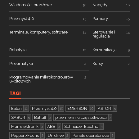
Wiadomości branżowe
Napędy
30
18
Przemysł 4.0
Pomiary
15
15
Terminale, komputery, software
Sterowanie i
14
14
regulacja
Robotyka
Komunikacja
12
9
Pneumatyka
Kursy
2
2
Programowanie mikrokontrolerów
2
8-bitowych
TAGI
Eaton
Przemysł 4.0
EMERSON
ASTOR
11
10
10
5
SABUR
Balluff
przemienniki częstotliwości
5
3
3
Murrelektronik
ABB
Schneider Electric
3
3
3
Pepperl+Fuchs
Unidrive
Panele operatorskie
2
2
2