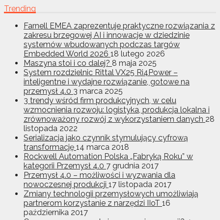
Trending
Farnell EMEA zaprezentuje praktyczne rozwiązania z
zakresu brzegowej AI i innowacje w dziedzinie
systemów wbudowanych podczas targów
Embedded World 2026
18 lutego 2026
Maszyna stoi i co dalej?
8 maja 2025
System rozdzielnic Rittal VX25 Ri4Power –
inteligentne i wydajne rozwiązanie, gotowe na
przemysł 4.0
3 marca 2025
3 trendy wśród firm produkcyjnych, w celu
wzmocnienia rozwoju: logistyka, produkcja lokalna i
zrównoważony rozwój z wykorzystaniem danych
28
listopada 2022
Serializacja jako czynnik stymulujący cyfrową
transformację
14 marca 2018
Rockwell Automation Polska „Fabryką Roku” w
kategorii Przemysł 4.0
7 grudnia 2017
Przemysł 4.0 – możliwości i wyzwania dla
nowoczesnej produkcji
17 listopada 2017
Zmiany technologii przemysłowych umożliwiają
partnerom korzystanie z narzędzi IIoT
16
października 2017