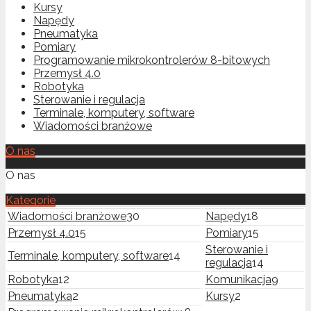
Kursy
Napędy
Pneumatyka
Pomiary
Programowanie mikrokontrolerów 8-bitowych
Przemysł 4.0
Robotyka
Sterowanie i regulacja
Terminale, komputery, software
Wiadomości branżowe
O nas
O nas
Kategorie
Wiadomości branżowe
30
Napędy
18
Przemysł 4.0
15
Pomiary
15
Sterowanie i
Terminale, komputery, software
14
regulacja
14
Robotyka
12
Komunikacja
9
Pneumatyka
2
Kursy
2