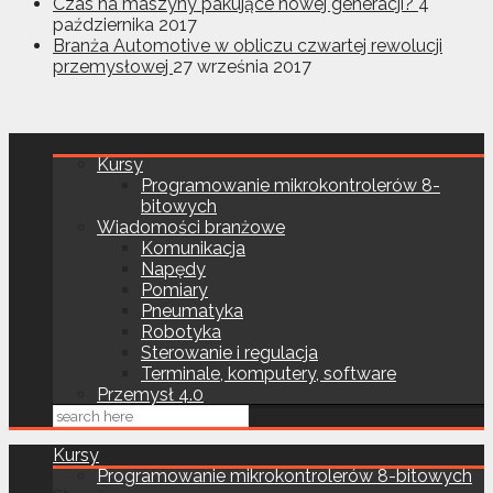
Czas na maszyny pakujące nowej generacji?
4
października 2017
Branża Automotive w obliczu czwartej rewolucji
przemysłowej
27 września 2017
Kursy
Programowanie mikrokontrolerów 8-
bitowych
Wiadomości branżowe
Komunikacja
Napędy
Pomiary
Pneumatyka
Robotyka
Sterowanie i regulacja
Terminale, komputery, software
Przemysł 4.0
Kursy
Programowanie mikrokontrolerów 8-bitowych