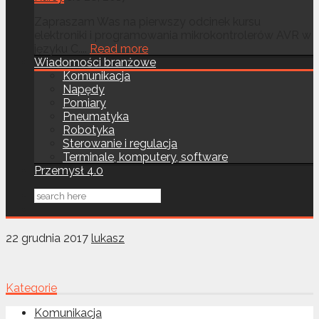
Zapraszam Was na pierwszy odcinek kursu
elektroniki i programowania mikrokontrolerów AVR w
języku C....
Read more
Wiadomości branżowe
Komunikacja
Napędy
Pomiary
Pneumatyka
Robotyka
Sterowanie i regulacja
Terminale, komputery, software
Przemysł 4.0
22 grudnia 2017
lukasz
Kategorie
Komunikacja