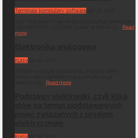
Terminale, komputery, software
kwi 27, 2026
Czy Twój zespół naprawdę wykorzystuje potencjał
SOLIDWORKS, czy tylko „rysuje” w nim na co...
Read
more
Elektronika analogowa
Kursy
gru 22, 2017
Witajcie w drugiej części kursu. W poprzednim
odcinku dowiedzieliśmy się czym jest prąd
elektryczny,...
Read more
Podstawy elektroniki, czyli kilka
słów na temat podstawowych
pojęć związanych z prądem
elektrycznym
Kursy
sie 28, 2017