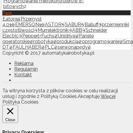
Programowanie mikrokontrolerów 8-
bitowych
2
Tagi
Eaton
11
Przemysł
4.0
10
EMERSON
10
ASTOR
5
SABUR
5
Balluff
3
przemienniki
częstotliwości
3
Murrelektronik
3
ABB
3
Schneider
Electric
3
Pepperl+Fuchs
2
Unidrive
2
Panele
operatorskie
2
robotyka
2
produkcja
2
oprogramowanie
2
Sma
DT
2
FAULHABER
2
PLC
2
serwonapędy
2
Copyricht © 2017 automatykairobotyka.pl
Reklama
Regulamin
Kontakt
Ta witryna korzysta z plików cookies w celu realizacji
usług i zgodnie z Polityką Cookies.
Akceptuję
Więcej
Polityka Cookies
Close
Privacy Overview