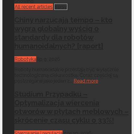
Showing
All recent articles
Kursy
Chiny narzucają tempo – kto
wygra globalny wyścig o
standardy dla robotów
humanoidalnych? [raport]
Robotyka
lip 9, 2026
Roboty humanoidalne przestają być wyłącznie
technologiczną ciekawostką. Coraz częściej są
postrzegane jako jeden z...
Read more
Studium Przypadku –
Optymalizacja wiercenia
otworów w płytach meblowych –
skrócenie czasu cyklu o 33%!
Sterowanie i regulacja
cze 10, 2026