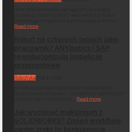
W przedsiębiorstwie zajmującym się seryjną
produkcją mebli istotnym elementem procesu
technologicznego było wykonywanie otworów...
Read more
Robot na czterech łapach jako
pracownik? ANYbotics i SAP
rewolucjonizują inspekcje
przemysłowe
Robotyka
maj 4, 2026
W najbardziej niebezpiecznych środowiskach
przemysłowych świata – od platform wiertniczych i
morskich farm wiatrowych,...
Read more
Jak wycisnąć maksimum z
SOLIDWORKS? Zmień workflow,
zanim zrobi to konkurencja