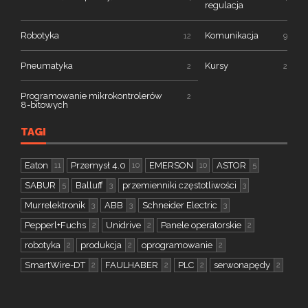
regulacja
Robotyka
Komunikacja
12
9
Pneumatyka
Kursy
2
2
Programowanie mikrokontrolerów
2
8-bitowych
TAGI
Eaton
Przemysł 4.0
EMERSON
ASTOR
11
10
10
5
SABUR
Balluff
przemienniki częstotliwości
5
3
3
Murrelektronik
ABB
Schneider Electric
3
3
3
Pepperl+Fuchs
Unidrive
Panele operatorskie
2
2
2
robotyka
produkcja
oprogramowanie
2
2
2
SmartWire-DT
FAULHABER
PLC
serwonapędy
2
2
2
2