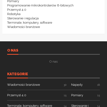
Pomiary
Programowanie mikrokontrolerów 8-bitowych
Przemysł 4.0
Robotyka
Sterowanie i regulacja
Terminale, komputery, software
Wiadomości branżowe
O NAS
O nas
KATEGORIE
Wiadomości branżowe
Napędy
30
18
Przemysł 4.0
Pomiary
15
15
Terminale, komputery, software
Sterowanie i
14
14