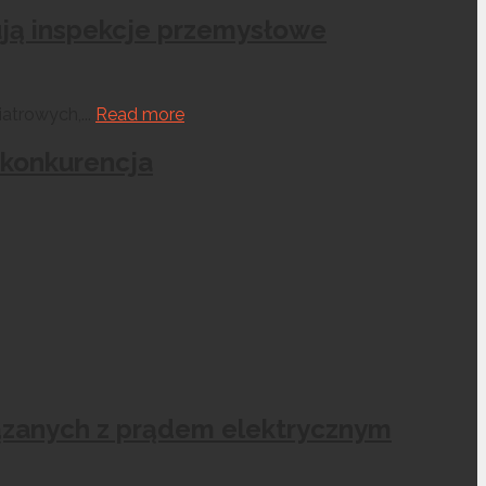
ują inspekcje przemysłowe
atrowych,...
Read more
 konkurencja
iązanych z prądem elektrycznym