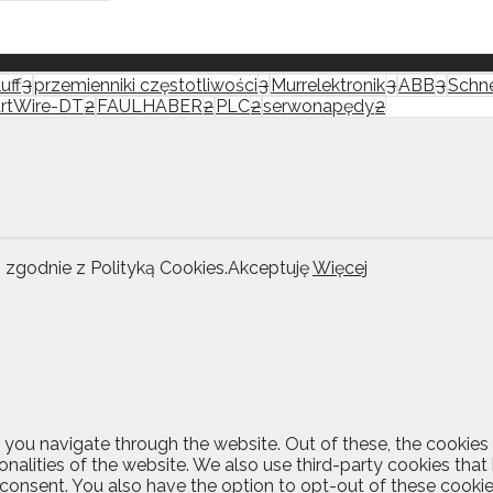
uff
3
przemienniki częstotliwości
3
Murrelektronik
3
ABB
3
Schne
rtWire-DT
2
FAULHABER
2
PLC
2
serwonapędy
2
i zgodnie z Polityką Cookies.
Akceptuję
Więcej
 you navigate through the website. Out of these, the cookies
ionalities of the website. We also use third-party cookies th
 consent. You also have the option to opt-out of these cooki