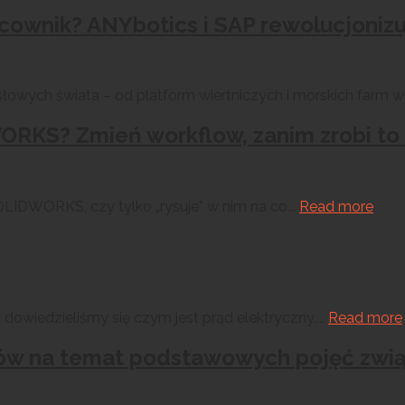
acownik? ANYbotics i SAP rewolucjoniz
owych świata – od platform wiertniczych i morskich farm wi
RKS? Zmień workflow, zanim zrobi to
LIDWORKS, czy tylko „rysuje” w nim na co...
Read more
 dowiedzieliśmy się czym jest prąd elektryczny,...
Read more
a słów na temat podstawowych pojęć zw