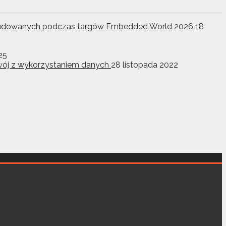
w wbudowanych podczas targów Embedded World 2026
18
25
ozwój z wykorzystaniem danych
28 listopada 2022