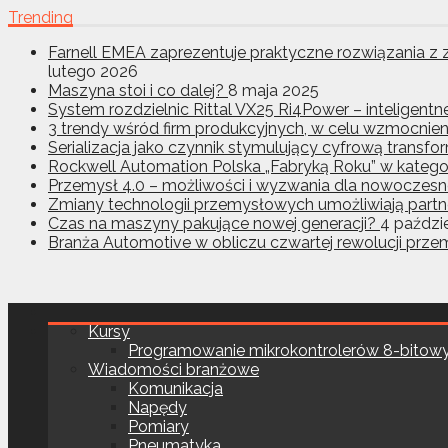
Trending
Farnell EMEA zaprezentuje praktyczne rozwiązania 
lutego 2026
Maszyna stoi i co dalej?
8 maja 2025
System rozdzielnic Rittal VX25 Ri4Power – inteligent
3 trendy wśród firm produkcyjnych, w celu wzmocnien
Serializacja jako czynnik stymulujący cyfrową transf
Rockwell Automation Polska „Fabryką Roku” w kategor
Przemysł 4.0 – możliwości i wyzwania dla nowoczesne
Zmiany technologii przemysłowych umożliwiają partne
Czas na maszyny pakujące nowej generacji?
4 paździ
Branża Automotive w obliczu czwartej rewolucji prz
Kursy
Programowanie mikrokontrolerów 8-bitow
Wiadomości branżowe
Komunikacja
Napędy
Pomiary
Pneumatyka