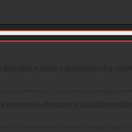
a globalny wyścig o standardy dla rob
giczną ciekawostką. Coraz częściej są postrzegane jako jed
a wiercenia otworów w płytach meblow
ją mebli istotnym elementem procesu technologicznego był