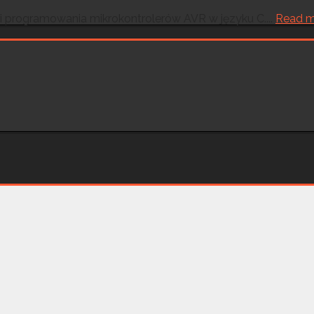
 i programowania mikrokontrolerów AVR w języku C....
Read m