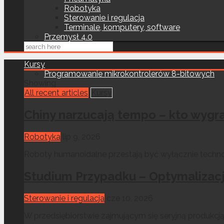
Robotyka
Sterowanie i regulacja
Terminale, komputery, software
Przemysł 4.0
Kursy
Programowanie mikrokontrolerów 8-bitowych
Showing
All recent articles
Kursy
Chiny narzucają tempo – kto wygr
Robotyka
lip 9, 2026
Roboty humanoidalne przestają być wyłącznie technolo
Studium Przypadku – Optymalizacj
Sterowanie i regulacja
cze 10, 2026
W przedsiębiorstwie zajmującym się seryjną produkc