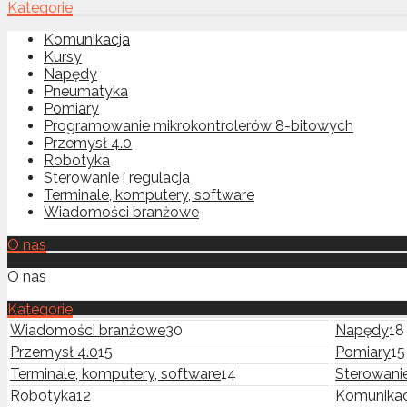
Kategorie
Komunikacja
Kursy
Napędy
Pneumatyka
Pomiary
Programowanie mikrokontrolerów 8-bitowych
Przemysł 4.0
Robotyka
Sterowanie i regulacja
Terminale, komputery, software
Wiadomości branżowe
O nas
O nas
Kategorie
Wiadomości branżowe
30
Napędy
18
Przemysł 4.0
15
Pomiary
15
Terminale, komputery, software
14
Sterowanie
Robotyka
12
Komunikac