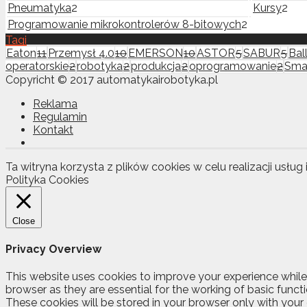
Pneumatyka
2
Kursy
2
Programowanie mikrokontrolerów 8-bitowych
2
Tagi
Eaton
11
Przemysł 4.0
10
EMERSON
10
ASTOR
5
SABUR
5
Ball
operatorskie
2
robotyka
2
produkcja
2
oprogramowanie
2
Sma
Copyricht © 2017 automatykairobotyka.pl
Reklama
Regulamin
Kontakt
Ta witryna korzysta z plików cookies w celu realizacji usług 
Polityka Cookies
Close
Privacy Overview
This website uses cookies to improve your experience while
browser as they are essential for the working of basic funct
These cookies will be stored in your browser only with your