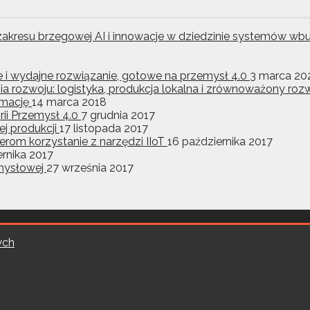
z zakresu brzegowej AI i innowacje w dziedzinie systemó
ne i wydajne rozwiązanie, gotowe na przemysł 4.0
3 marca 20
ia rozwoju: logistyka, produkcja lokalna i zrównoważony r
ormację
14 marca 2018
ii Przemysł 4.0
7 grudnia 2017
j produkcji
17 listopada 2017
rom korzystanie z narzędzi IIoT
16 października 2017
ernika 2017
emysłowej
27 września 2017
ych