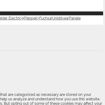
ider Electric
3
Pepperl+Fuchs
2
Unidrive
2
Panele
 that are categorized as necessary are stored on your
at help us analyze and understand how you use this website.
es. But opting out of some of these cookies may affect your