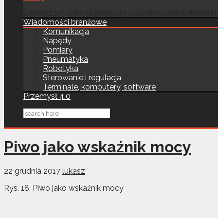
Zapraszam Was na pierwszy odcinek kursu elektroniki
Wiadomości branżowe
Komunikacja
Napędy
Pomiary
Pneumatyka
Robotyka
Sterowanie i regulacja
Terminale, komputery, software
Przemysł 4.0
Piwo jako wskaźnik mocy
22 grudnia 2017
lukasz
Rys. 18. Piwo jako wskaźnik mocy