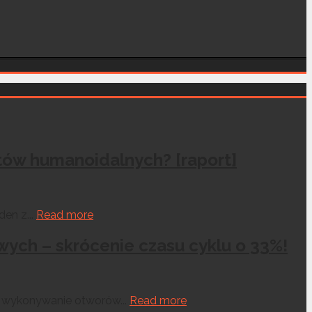
otów humanoidalnych? [raport]
en z...
Read more
ych – skrócenie czasu cyklu o 33%!
o wykonywanie otworów...
Read more