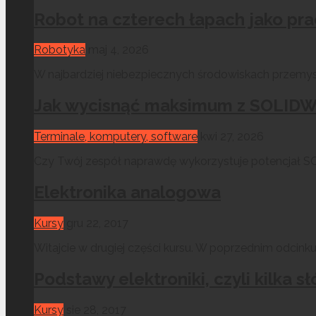
Robot na czterech łapach jako pr
Robotyka
maj 4, 2026
W najbardziej niebezpiecznych środowiskach przemysł
Jak wycisnąć maksimum z SOLIDWO
Terminale, komputery, software
kwi 27, 2026
Czy Twój zespół naprawdę wykorzystuje potencjał SO
Elektronika analogowa
Kursy
gru 22, 2017
Witajcie w drugiej części kursu. W poprzednim odcinku
Podstawy elektroniki, czyli kilk
Kursy
sie 28, 2017