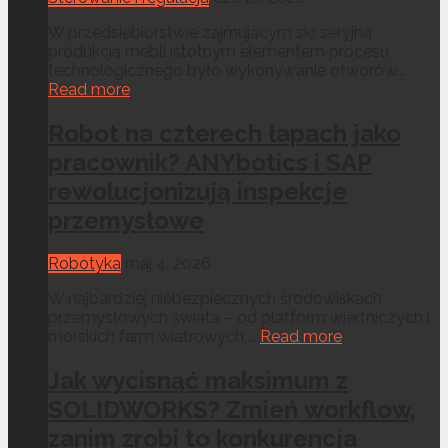
W przedsiębiorstwie zajmującym się seryjną
produkcją mebli istotnym elementem procesu
technologicznego było wykonywanie otworów...
Read more
Robot na czterech łapach jako
pracownik? ANYbotics i SAP
rewolucjonizują inspekcje
przemysłowe
Robotyka
maj 4, 2026
W najbardziej niebezpiecznych środowiskach
przemysłowych świata – od platform wiertniczych i
morskich farm wiatrowych,...
Read more
Jak wycisnąć maksimum z
SOLIDWORKS? Zmień workflow,
zanim zrobi to konkurencja