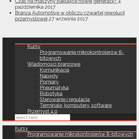
Czas na maszyny pakujące nowej generacji?
4
października 2017
Branża Automotive w obliczu czwartej rewolucji
przemysłowej
27 września 2017
Kursy
Programowanie mikrokontrolerów 8-
bitowych
Wiadomości branżowe
Komunikacja
Napędy
Pomiary
Pneumatyka
Robotyka
Sterowanie i regulacja
Terminale, komputery, software
Przemysł 4.0
Kursy
Programowanie mikrokontrolerów 8-bitowych