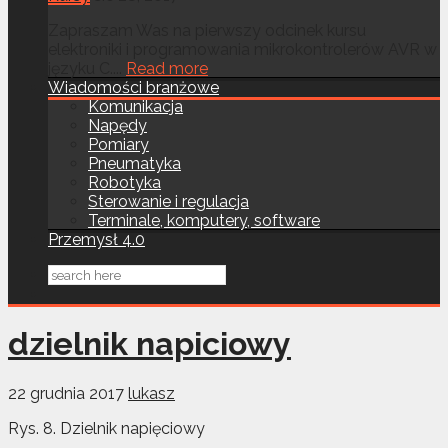
Zapraszam Was na pierwszy odcinek kursu
elektroniki i programowania mikrokontrolerów AVR w
języku C....
Read more
Wiadomości branżowe
Komunikacja
Napędy
Pomiary
Pneumatyka
Robotyka
Sterowanie i regulacja
Terminale, komputery, software
Przemysł 4.0
dzielnik napiciowy
22 grudnia 2017
lukasz
Rys. 8. Dzielnik napięciowy