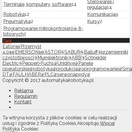
Sterowanie i
Terminale, komputery, software
14
regulacja
14
Robotyka
12
Komunikacja
9
Pneumatyka
2
Kursy
2
Programowanie mikrokontrolerów 8-
bitowych
2
Tagi
Eaton
11
Przemysł
4.0
10
EMERSON
10
ASTOR
5
SABUR
5
Balluff
3
przemienniki
częstotliwości
3
Murrelektronik
3
ABB
3
Schneider
Electric
3
Pepperl+Fuchs
2
Unidrive
2
Panele
operatorskie
2
robotyka
2
produkcja
2
oprogramowanie
2
Sma
DT
2
FAULHABER
2
PLC
2
serwonapędy
2
Copyricht © 2017 automatykairobotyka.pl
Reklama
Regulamin
Kontakt
Ta witryna korzysta z plików cookies w celu realizacji
usług i zgodnie z Polityką Cookies.
Akceptuję
Więcej
Polityka Cookies