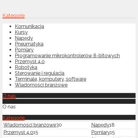
Kategorie
Komunikacja
Kursy
Napędy
Pneumatyka
Pomiary
Programowanie mikrokontrolerów 8-bitowych
Przemysł 4.0
Robotyka
Sterowanie i regulacja
Terminale, komputery, software
Wiadomości branżowe
O nas
O nas
Kategorie
Wiadomości branżowe
30
Napędy
18
Przemysł 4.0
15
Pomiary
15