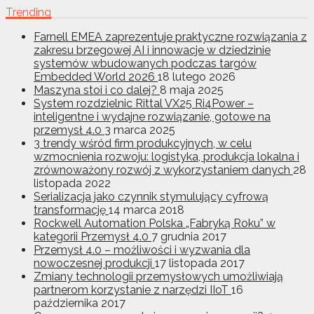
Trending
Farnell EMEA zaprezentuje praktyczne rozwiązania z
zakresu brzegowej AI i innowacje w dziedzinie
systemów wbudowanych podczas targów
Embedded World 2026
18 lutego 2026
Maszyna stoi i co dalej?
8 maja 2025
System rozdzielnic Rittal VX25 Ri4Power –
inteligentne i wydajne rozwiązanie, gotowe na
przemysł 4.0
3 marca 2025
3 trendy wśród firm produkcyjnych, w celu
wzmocnienia rozwoju: logistyka, produkcja lokalna i
zrównoważony rozwój z wykorzystaniem danych
28
listopada 2022
Serializacja jako czynnik stymulujący cyfrową
transformację
14 marca 2018
Rockwell Automation Polska „Fabryką Roku” w
kategorii Przemysł 4.0
7 grudnia 2017
Przemysł 4.0 – możliwości i wyzwania dla
nowoczesnej produkcji
17 listopada 2017
Zmiany technologii przemysłowych umożliwiają
partnerom korzystanie z narzędzi IIoT
16
października 2017