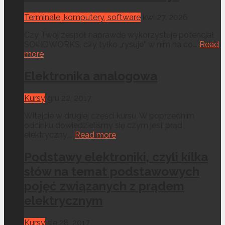
Terminale, komputery, software
kwi 27, 2026
Czy Twój zespół naprawdę wykorzystuje potencjał
SOLIDWORKS, czy tylko „rysuje” w nim na co...
Read
more
Elektronika analogowa
Kursy
gru 22, 2017
Witajcie w drugiej części kursu. W poprzednim
odcinku dowiedzieliśmy się czym jest prąd
elektryczny,...
Read more
Podstawy elektroniki, czyli kilka
słów na temat podstawowych
pojęć związanych z prądem
elektrycznym
Kursy
sie 28, 2017