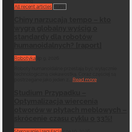
Showing
All recent articles
Kursy
Chiny narzucają tempo – kto
wygra globalny wyścig o
standardy dla robotów
humanoidalnych? [raport]
Robotyka
lip 9, 2026
Roboty humanoidalne przestają być wyłącznie
technologiczną ciekawostką. Coraz częściej są
postrzegane jako jeden z...
Read more
Studium Przypadku –
Optymalizacja wiercenia
otworów w płytach meblowych –
skrócenie czasu cyklu o 33%!
Sterowanie i regulacja
cze 10, 2026