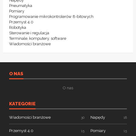
Napędy
Pneumatyka
Pomiary
Programowanie mikrokontrolerów 8-bitowych
Przemysł 4.0
Robotyka
Sterowanie i regulacja
Terminale, komputery, software
Wiadomości branżowe
O NAS
O nas
KATEGORIE
Wiadomości branżowe
Napędy
30
18
Przemysł 4.0
Pomiary
15
15