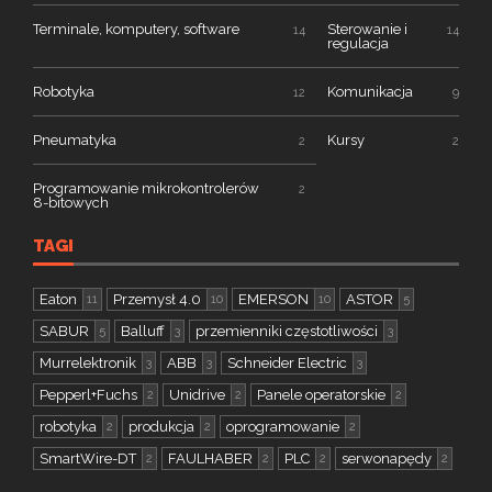
Terminale, komputery, software
Sterowanie i
14
14
regulacja
Robotyka
Komunikacja
12
9
Pneumatyka
Kursy
2
2
Programowanie mikrokontrolerów
2
8-bitowych
TAGI
Eaton
Przemysł 4.0
EMERSON
ASTOR
11
10
10
5
SABUR
Balluff
przemienniki częstotliwości
5
3
3
Murrelektronik
ABB
Schneider Electric
3
3
3
Pepperl+Fuchs
Unidrive
Panele operatorskie
2
2
2
robotyka
produkcja
oprogramowanie
2
2
2
SmartWire-DT
FAULHABER
PLC
serwonapędy
2
2
2
2