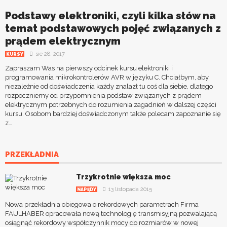
Podstawy elektroniki, czyli kilka słów na
temat podstawowych pojęć związanych z
prądem elektrycznym
sie 28, 2017
KURSY
Zapraszam Was na pierwszy odcinek kursu elektroniki i
programowania mikrokontrolerów AVR w języku C. Chciałbym, aby
niezależnie od doświadczenia każdy znalazł tu coś dla siebie, dlatego
rozpoczniemy od przypomnienia podstaw związanych z prądem
elektrycznym potrzebnych do rozumienia zagadnień w dalszej części
kursu. Osobom bardziej doświadczonym także polecam zapoznanie się
z…
PRZEKŁADNIA
Trzykrotnie większa moc
13 listopada 2015
NAPĘDY
Nowa przekładnia obiegowa o rekordowych parametrach Firma
FAULHABER opracowała nową technologię transmisyjną pozwalającą
osiągnąć rekordowy współczynnik mocy do rozmiarów w nowej