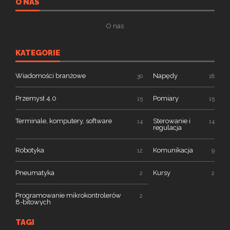
O NAS
O nas
KATEGORIE
Wiadomości branżowe
Napędy
30
18
Przemysł 4.0
Pomiary
15
15
Terminale, komputery, software
Sterowanie i
14
14
regulacja
Robotyka
Komunikacja
12
9
Pneumatyka
Kursy
2
2
Programowanie mikrokontrolerów
2
8-bitowych
TAGI