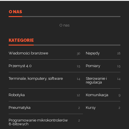
O NAS
O nas
KATEGORIE
Wiadomości branżowe
Napędy
30
18
Przemysł 4.0
Pomiary
15
15
Terminale, komputery, software
Sterowanie i
14
14
regulacja
Robotyka
Komunikacja
12
9
Pneumatyka
Kursy
2
2
Programowanie mikrokontrolerów
2
8-bitowych