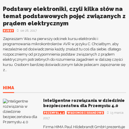
Podstawy elektroniki, czyli kilka słów na
temat podstawowych pojęć związanych z
prądem elektrycznym
sie 28, 2017
KURSY
Zapraszam Was na pierwszy odcinek kursu elektroniki i
programowania mikrokontrolerów AVR w języku C. Chciałbym, aby
niezależnie od doświadczenia każdy znalazł tu coś dla siebie, dlatego
rozpoczniemy od przypomnienia podstaw związanych z prądem
elektrycznym potrzebnych do rozumienia zagadnień w dalszej części
kursu. Osobom bardziej doświadczonym także polecam zapoznanie się
z…
HIMA
Inteligentne rozwiązania w dziedzinie
bezpieczeństwa dla Przemysłu 4.0
13 marca
PRZEMYSŁ 4.0
WIADOMOŚCI BRANŻOWE
2017
Firma HIMA Paul Hildebrandt GmbH prezentuje