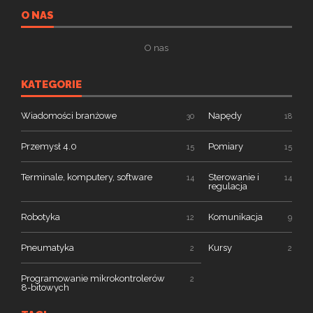
O NAS
O nas
KATEGORIE
Wiadomości branżowe
Napędy
30
18
Przemysł 4.0
Pomiary
15
15
Terminale, komputery, software
Sterowanie i
14
14
regulacja
Robotyka
Komunikacja
12
9
Pneumatyka
Kursy
2
2
Programowanie mikrokontrolerów
2
8-bitowych