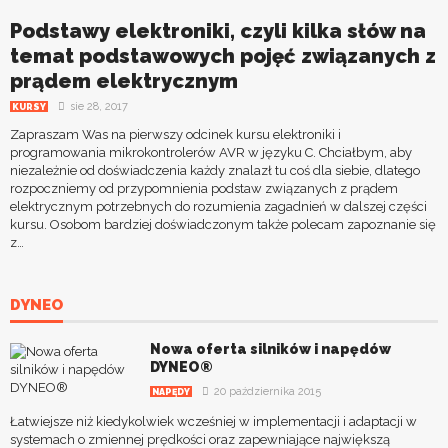
Podstawy elektroniki, czyli kilka słów na
temat podstawowych pojęć związanych z
prądem elektrycznym
sie 28, 2017
KURSY
Zapraszam Was na pierwszy odcinek kursu elektroniki i
programowania mikrokontrolerów AVR w języku C. Chciałbym, aby
niezależnie od doświadczenia każdy znalazł tu coś dla siebie, dlatego
rozpoczniemy od przypomnienia podstaw związanych z prądem
elektrycznym potrzebnych do rozumienia zagadnień w dalszej części
kursu. Osobom bardziej doświadczonym także polecam zapoznanie się
z…
DYNEO
Nowa oferta silników i napędów
DYNEO®
20 października 2015
NAPĘDY
Łatwiejsze niż kiedykolwiek wcześniej w implementacji i adaptacji w
systemach o zmiennej prędkości oraz zapewniające największą