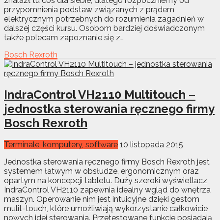
znalazł tu coś dla siebie, dlatego rozpoczniemy od
przypomnienia podstaw związanych z prądem
elektrycznym potrzebnych do rozumienia zagadnień w
dalszej części kursu. Osobom bardziej doświadczonym
także polecam zapoznanie się z…
Bosch Rexroth
IndraControl VH2110 Multitouch –
jednostka sterowania ręcznego firmy
Bosch Rexroth
Terminale, komputery, software
10 listopada 2015
Jednostka sterowania ręcznego firmy Bosch Rexroth jest
systemem łatwym w obsłudze, ergonomicznym oraz
opartym na koncepcji tabletu. Duży szeroki wyświetlacz
IndraControl VH2110 zapewnia idealny wgląd do wnętrza
maszyn. Operowanie nim jest intuicyjne dzięki gestom
mulit-touch, które umożliwiają wykorzystanie całkowicie
nowych idei sterowania. Przetestowane funkcje posiadają