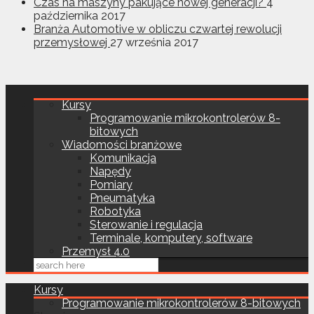
Czas na maszyny pakujące nowej generacji?
4
października 2017
Branża Automotive w obliczu czwartej rewolucji
przemysłowej
27 września 2017
Kursy
Programowanie mikrokontrolerów 8-
bitowych
Wiadomości branżowe
Komunikacja
Napędy
Pomiary
Pneumatyka
Robotyka
Sterowanie i regulacja
Terminale, komputery, software
Przemysł 4.0
Kursy
Programowanie mikrokontrolerów 8-bitowych