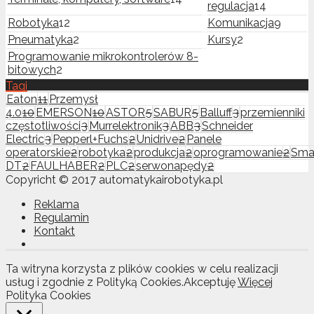
regulacja
14
Robotyka
12
Komunikacja
9
Pneumatyka
2
Kursy
2
Programowanie mikrokontrolerów 8-
bitowych
2
Tagi
Eaton
11
Przemysł
4.0
10
EMERSON
10
ASTOR
5
SABUR
5
Balluff
3
przemienniki
częstotliwości
3
Murrelektronik
3
ABB
3
Schneider
Electric
3
Pepperl+Fuchs
2
Unidrive
2
Panele
operatorskie
2
robotyka
2
produkcja
2
oprogramowanie
2
Sma
DT
2
FAULHABER
2
PLC
2
serwonapędy
2
Copyricht © 2017 automatykairobotyka.pl
Reklama
Regulamin
Kontakt
Ta witryna korzysta z plików cookies w celu realizacji
usług i zgodnie z Polityką Cookies.
Akceptuję
Więcej
Polityka Cookies