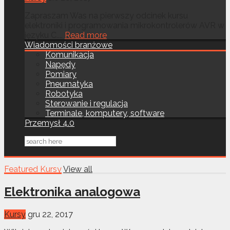
Zapraszam Was na pierwszy odcinek kursu
elektroniki i programowania mikrokontrolerów AVR w
języku C....
Read more
Wiadomości branżowe
Komunikacja
Napędy
Pomiary
Pneumatyka
Robotyka
Sterowanie i regulacja
Terminale, komputery, software
Przemysł 4.0
Featured Kursy
View all
Elektronika analogowa
Kursy
gru 22, 2017