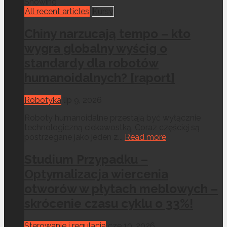
Showing
All recent articles
Kursy
Chiny narzucają tempo – kto
wygra globalny wyścig o
standardy dla robotów
humanoidalnych? [raport]
Robotyka
lip 9, 2026
Roboty humanoidalne przestają być wyłącznie
technologiczną ciekawostką. Coraz częściej są
postrzegane jako jeden z...
Read more
Studium Przypadku –
Optymalizacja wiercenia
otworów w płytach meblowych –
skrócenie czasu cyklu o 33%!
Sterowanie i regulacja
cze 10, 2026