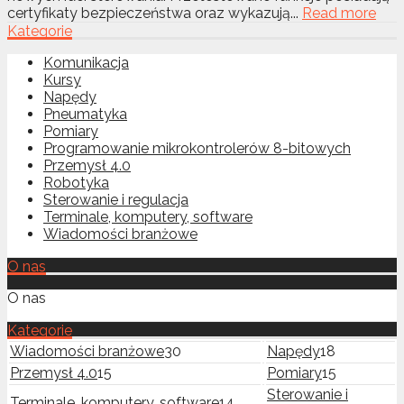
certyfikaty bezpieczeństwa oraz wykazują...
Read more
Kategorie
Komunikacja
Kursy
Napędy
Pneumatyka
Pomiary
Programowanie mikrokontrolerów 8-bitowych
Przemysł 4.0
Robotyka
Sterowanie i regulacja
Terminale, komputery, software
Wiadomości branżowe
O nas
O nas
Kategorie
Wiadomości branżowe
30
Napędy
18
Przemysł 4.0
15
Pomiary
15
Sterowanie i
Terminale, komputery, software
14