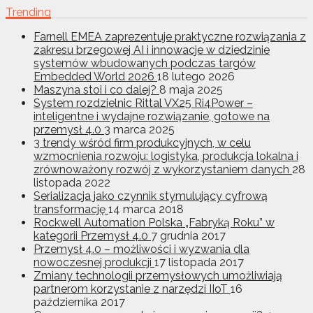
Trending
Farnell EMEA zaprezentuje praktyczne rozwiązania z
zakresu brzegowej AI i innowacje w dziedzinie
systemów wbudowanych podczas targów
Embedded World 2026
18 lutego 2026
Maszyna stoi i co dalej?
8 maja 2025
System rozdzielnic Rittal VX25 Ri4Power –
inteligentne i wydajne rozwiązanie, gotowe na
przemysł 4.0
3 marca 2025
3 trendy wśród firm produkcyjnych, w celu
wzmocnienia rozwoju: logistyka, produkcja lokalna i
zrównoważony rozwój z wykorzystaniem danych
28
listopada 2022
Serializacja jako czynnik stymulujący cyfrową
transformację
14 marca 2018
Rockwell Automation Polska „Fabryką Roku” w
kategorii Przemysł 4.0
7 grudnia 2017
Przemysł 4.0 – możliwości i wyzwania dla
nowoczesnej produkcji
17 listopada 2017
Zmiany technologii przemysłowych umożliwiają
partnerom korzystanie z narzędzi IIoT
16
października 2017