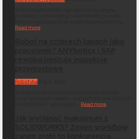
W przedsiębiorstwie zajmującym się seryjną
produkcją mebli istotnym elementem procesu
technologicznego było wykonywanie otworów...
Read more
Robot na czterech łapach jako
pracownik? ANYbotics i SAP
rewolucjonizują inspekcje
przemysłowe
Robotyka
maj 4, 2026
W najbardziej niebezpiecznych środowiskach
przemysłowych świata – od platform wiertniczych i
morskich farm wiatrowych,...
Read more
Jak wycisnąć maksimum z
SOLIDWORKS? Zmień workflow,
zanim zrobi to konkurencja