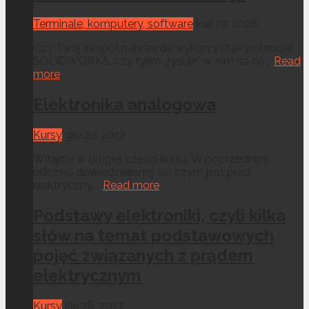
Terminale, komputery, software
kwi 27, 2026
Czy Twój zespół naprawdę wykorzystuje potencjał
SOLIDWORKS, czy tylko „rysuje” w nim na co...
Read
more
Elektronika analogowa
Kursy
gru 22, 2017
Witajcie w drugiej części kursu. W poprzednim
odcinku dowiedzieliśmy się czym jest prąd
elektryczny,...
Read more
Podstawy elektroniki, czyli kilka
słów na temat podstawowych
pojęć związanych z prądem
elektrycznym
Kursy
sie 28, 2017